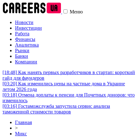
Меню
Новости
Инвестиции
Работа
Финансы
Аналитика
Рынки
Банки
Компании
[18:48]
Как нанять первых разработчиков в стартап: короткий
гайд для фаундеров
[03:20]
Как изменились цены на частные дома в Украине
летом 2026 года
[03:18]
Отмена доплаты к пенсии для Почетных доноров: что
изменилось
[03:16]
Гостаможслужба запустила сервис анализа
таможенной стоимости товаров
Главная
>
Микс