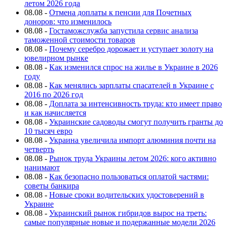
летом 2026 года
08.08
-
Отмена доплаты к пенсии для Почетных
доноров: что изменилось
08.08
-
Гостаможслужба запустила сервис анализа
таможенной стоимости товаров
08.08
-
Почему серебро дорожает и уступает золоту на
ювелирном рынке
08.08
-
Как изменился спрос на жилье в Украине в 2026
году
08.08
-
Как менялись зарплаты спасателей в Украине с
2016 по 2026 год
08.08
-
Доплата за интенсивность труда: кто имеет право
и как начисляется
08.08
-
Украинские садоводы смогут получить гранты до
10 тысяч евро
08.08
-
Украина увеличила импорт алюминия почти на
четверть
08.08
-
Рынок труда Украины летом 2026: кого активно
нанимают
08.08
-
Как безопасно пользоваться оплатой частями:
советы банкира
08.08
-
Новые сроки водительских удостоверений в
Украине
08.08
-
Украинский рынок гибридов вырос на треть:
самые популярные новые и подержанные модели 2026