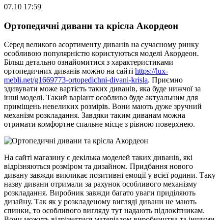
07.10 17:59
Ортопедичні дивани та крісла Акордеон
Серед великого асортименту диванів на сучасному ринку
особливою популярністю користуються моделі Акордеон.
Більш детально ознайомитися з характеристиками
ортопедичних диванів можно на сайті
https://lux-
mebli.net/g1669773-ortopedichni-divani-krisla
. Приємно
здивувати може вартість таких диванів, яка буде нижчої за
інші моделі. Такий варіант особливо буде актуальним для
приміщень невеликих розмірів. Вони мають дуже зручний
механізм розкладання. Завдяки таким диванам можна
отримати комфортне спальне місце з рівною поверхнею.
На сайті магазину є декілька моделей таких диванів, які
відрізняються розміром та дизайном. Придбання нового
дивану завжди викликає позитивні емоції у всієї родини. Таку
назву дивани отримали за рахунок особливого механізму
розкладання. Виробник завжди багато уваги приділяють
дизайну. Так як у розкладеному вигляді дивани не мають
спинки, то особливого вигляду тут надають підлокітникам.
Вони можуть відрізнятися матеріалом виробництва та іншими