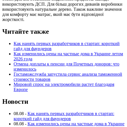
використовують ДСП. Для більш дорогих диванів виробники
використовують натуральне дерево. Також важливе значення
для комфорту має матрас, який має бути відповідної
жорсткості.
Читайте также
Как нанять первых разработчиков в стартап: короткий
гайд для фаундеров
Как изменились цены на частные дома в Украине летом
2026 года
Отмена доплаты к пенсии для Почетных доноров: что
изменилось
Гостаможслужба запустила сервис анализа таможенной
стоимости товаров
Мировой спрос на электромобили растет благодаря
Европе
Новости
08.08
-
Как нанять первых разработчиков в стартап:
короткий гайд для фаундеров
08.08
-
Как изменились цены на частные дома в Украине