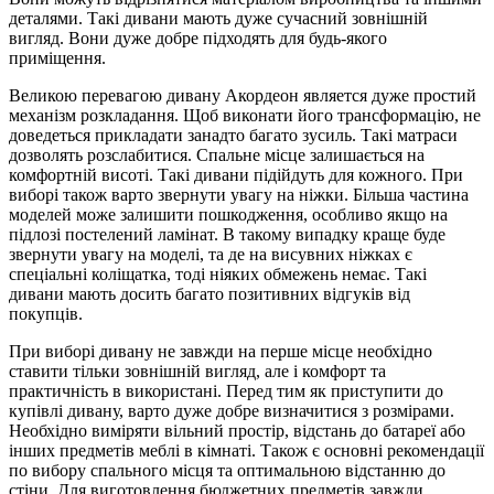
деталями. Такі дивани мають дуже сучасний зовнішній
вигляд. Вони дуже добре підходять для будь-якого
приміщення.
Великою перевагою дивану Акордеон является дуже простий
механізм розкладання. Щоб виконати його трансформацію, не
доведеться прикладати занадто багато зусиль. Такі матраси
дозволять розслабитися. Спальне місце залишається на
комфортній висоті. Такі дивани підійдуть для кожного. При
виборі також варто звернути увагу на ніжки. Більша частина
моделей може залишити пошкодження, особливо якщо на
підлозі постелений ламінат. В такому випадку краще буде
звернути увагу на моделі, та де на висувних ніжках є
спеціальні коліщатка, тоді ніяких обмежень немає. Такі
дивани мають досить багато позитивних відгуків від
покупців.
При виборі дивану не завжди на перше місце необхідно
ставити тільки зовнішній вигляд, але і комфорт та
практичність в використані. Перед тим як приступити до
купівлі дивану, варто дуже добре визначитися з розмірами.
Необхідно виміряти вільний простір, відстань до батареї або
інших предметів меблі в кімнаті. Також є основні рекомендації
по вибору спального місця та оптимальною відстанню до
стіни. Для виготовлення бюджетних предметів завжди