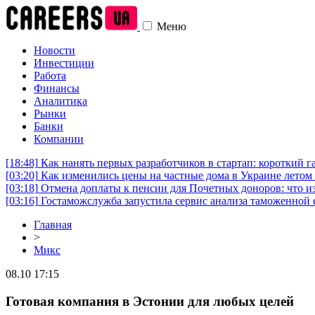
Меню
Новости
Инвестиции
Работа
Финансы
Аналитика
Рынки
Банки
Компании
[18:48]
Как нанять первых разработчиков в стартап: короткий г
[03:20]
Как изменились цены на частные дома в Украине летом 
[03:18]
Отмена доплаты к пенсии для Почетных доноров: что и
[03:16]
Гостаможслужба запустила сервис анализа таможенной 
Главная
>
Микс
08.10 17:15
Готовая компания в Эстонии для любых целей