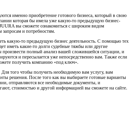
суются именно приобретение готового бизнеса, который в свою
омпании которая бы имела уже какую-то предыдущую бизнес-
JUURA вы сможете ознакомиться с широким видом
м запросам и потребностям.
иметь какую-то предыдущую бизнес деятельность. С помощью тех
удет иметь какие-то долги судебные тяжбы или другие
ы произвести полный анализ вашей сложившейся ситуации, и
рируются и пересылается уже непосредственно вам. Также если
можете получить компанию «под ключ».
. Для того чтобы получить необходимую вам услугу, вам
анты решения. После того как вы выбираете готовые варианты
нии, отправляются все необходимые документы, и
лагают, стоимостью и другой информацией вы сможете на сайте.