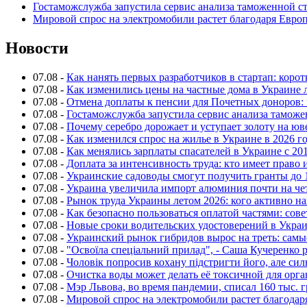
Гостаможслужба запустила сервис анализа таможенной с
Мировой спрос на электромобили растет благодаря Евро
Новости
07.08
-
Как нанять первых разработчиков в стартап: коро
07.08
-
Как изменились цены на частные дома в Украине 
07.08
-
Отмена доплаты к пенсии для Почетных доноров: 
07.08
-
Гостаможслужба запустила сервис анализа таможе
07.08
-
Почему серебро дорожает и уступает золоту на ю
07.08
-
Как изменился спрос на жилье в Украине в 2026 г
07.08
-
Как менялись зарплаты спасателей в Украине с 201
07.08
-
Доплата за интенсивность труда: кто имеет право 
07.08
-
Украинские садоводы смогут получить гранты до 
07.08
-
Украина увеличила импорт алюминия почти на че
07.08
-
Рынок труда Украины летом 2026: кого активно н
07.08
-
Как безопасно пользоваться оплатой частями: сов
07.08
-
Новые сроки водительских удостоверений в Укра
07.08
-
Украинский рынок гибридов вырос на треть: сам
07.08
-
"Освоїла спеціальний прилад", - Саша Кучеренко 
07.08
-
Чоловік попросив кохану підстригти його, але си
07.08
-
Очистка воды может делать её токсичной для орг
07.08
-
Мэр Львова, во время пандемии, списал 160 тыс. 
07.08
-
Мировой спрос на электромобили растет благодар