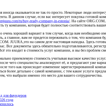
ля иногда оказывается не так-то просто. Некоторые люди интере
иента. В данном случае, если вас интересует покупка готовой к
comjuura.com/ru/buy-ready-company-in-estonia/
. На сайте ORG.COM.
ть ту компанию, которая будет полностью соответствовать ваши
ьно очень хороший вариант в том случае, когда вам необходимо 
ь, а главное, вам не придется переживать о том, что компания б
OM. JUURA,это на самом деле настоящая находка. Здесь готов
ас. Все документы здесь обязательно подготавливаются, регист
Всё это входит в стоимость услуг компании, и вы без проблем с
симально приемлемую стоимость учитывая высокое качество услуг
после чего специалисты анализируют её, и предлагают уже вари
 После того как происходит изменение зарегистрированной компа
ться более детально с самой компании, с тем какие услуги пред
тем, что выбрали именно это место для вашего сотрудничества.
йд для фаундеров
026 года
менилось