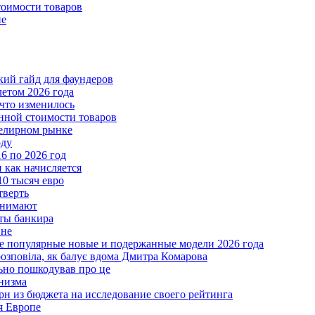
тоимости товаров
пе
ткий гайд для фаундеров
летом 2026 года
что изменилось
нной стоимости товаров
велирном рынке
оду
6 по 2026 год
и как начисляется
10 тысяч евро
тверть
анимают
еты банкира
ине
ые популярные новые и подержанные модели 2026 года
розповіла, як балує вдома Дмитра Комарова
льно пошкодував про це
анизма
грн из бюджета на исследование своего рейтинга
я Европе