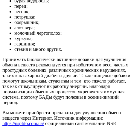
бурая водоросль;
перец;
чеснок;
петрушка;
боярышник;
алоэ вера;
молочный чертополох;
куркума;
гарциния;
стевия и много других.
Принимать биологически активные добавки для улучшения
обмена веществ рекомендуется при избыточном весе, частых
простудных болезнях, различных хронических нарушениях,
таких как сахарный диабет и другие. Также пищевые добавки
помогут школьникам, студентам и тем, кто тяжело работает,
так как стимулируют выработку энергии. Благодаря
нормализации обменных процессов укрепляется иммунная
система, поэтому БАДы будут полезны в осенне-зимний
период.
Вы можете приобрести препараты для улучшения обмена
веществ через Интернет. Источник информации:
https://nspfito.com.ua/
официальный сайт компании NSP.