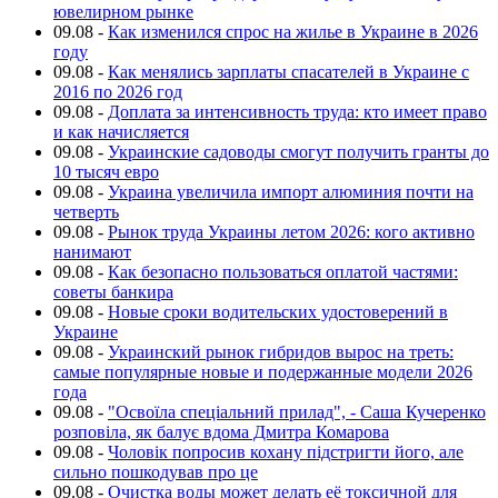
ювелирном рынке
09.08
-
Как изменился спрос на жилье в Украине в 2026
году
09.08
-
Как менялись зарплаты спасателей в Украине с
2016 по 2026 год
09.08
-
Доплата за интенсивность труда: кто имеет право
и как начисляется
09.08
-
Украинские садоводы смогут получить гранты до
10 тысяч евро
09.08
-
Украина увеличила импорт алюминия почти на
четверть
09.08
-
Рынок труда Украины летом 2026: кого активно
нанимают
09.08
-
Как безопасно пользоваться оплатой частями:
советы банкира
09.08
-
Новые сроки водительских удостоверений в
Украине
09.08
-
Украинский рынок гибридов вырос на треть:
самые популярные новые и подержанные модели 2026
года
09.08
-
"Освоїла спеціальний прилад", - Саша Кучеренко
розповіла, як балує вдома Дмитра Комарова
09.08
-
Чоловік попросив кохану підстригти його, але
сильно пошкодував про це
09.08
-
Очистка воды может делать её токсичной для