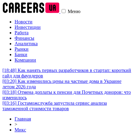
Меню
Новости
Инвестиции
Работа
Финансы
Аналитика
Рынки
Банки
Компании
[18:48]
Как нанять первых разработчиков в стартап: короткий
гайд для фаундеров
[03:20]
Как изменились цены на частные дома в Украине
летом 2026 года
[03:18]
Отмена доплаты к пенсии для Почетных доноров: что
изменилось
[03:16]
Гостаможслужба запустила сервис анализа
таможенной стоимости товаров
Главная
>
Микс