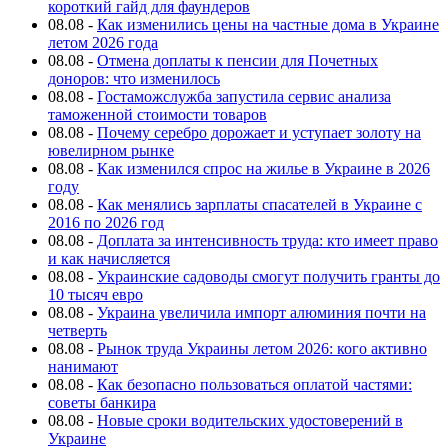
короткий гайд для фаундеров
08.08
-
Как изменились цены на частные дома в Украине
летом 2026 года
08.08
-
Отмена доплаты к пенсии для Почетных
доноров: что изменилось
08.08
-
Гостаможслужба запустила сервис анализа
таможенной стоимости товаров
08.08
-
Почему серебро дорожает и уступает золоту на
ювелирном рынке
08.08
-
Как изменился спрос на жилье в Украине в 2026
году
08.08
-
Как менялись зарплаты спасателей в Украине с
2016 по 2026 год
08.08
-
Доплата за интенсивность труда: кто имеет право
и как начисляется
08.08
-
Украинские садоводы смогут получить гранты до
10 тысяч евро
08.08
-
Украина увеличила импорт алюминия почти на
четверть
08.08
-
Рынок труда Украины летом 2026: кого активно
нанимают
08.08
-
Как безопасно пользоваться оплатой частями:
советы банкира
08.08
-
Новые сроки водительских удостоверений в
Украине