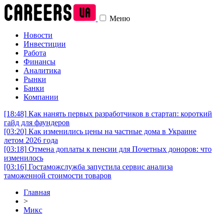
Меню
Новости
Инвестиции
Работа
Финансы
Аналитика
Рынки
Банки
Компании
[18:48]
Как нанять первых разработчиков в стартап: короткий
гайд для фаундеров
[03:20]
Как изменились цены на частные дома в Украине
летом 2026 года
[03:18]
Отмена доплаты к пенсии для Почетных доноров: что
изменилось
[03:16]
Гостаможслужба запустила сервис анализа
таможенной стоимости товаров
Главная
>
Микс