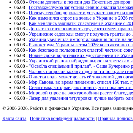
06.08
-
Отмена доплаты к пенсии для Почетных доноров: 
06.08
-
Гостаможслужба запустила сервис анализа таможе
06.08
-
Почему серебро дорожает и уступает золоту на ю
06.08
-
Как изменился спрос на жилье в Украине в 2026 г
06.08
-
Как менялись зарплаты спасателей в Украине с 201
06.08
-
Доплата за интенсивность труда: кто имеет право 
06.08
-
Украинские садоводы смогут получить гранты до 
06.08
-
Украина увеличила импорт алюминия почти на че
06.08
-
Рынок труда Украины летом 2026: кого активно н
06.08
-
Как безопасно пользоваться оплатой частями: сов
06.08
-
Новые сроки водительских удостоверений в Укра
06.08
-
Украинский рынок гибридов вырос на треть: сам
06.08
-
"Освоїла спеціальний прилад", - Саша Кучеренко 
06.08
-
Чоловік попросив кохану підстригти його, але си
06.08
-
Очистка воды может делать её токсичной для орг
06.08
-
Мэр Львова, во время пандемии, списал 160 тыс. 
06.08
-
Симптомы, которые дают понять, что пора лечить
06.08
-
Мировой спрос на электромобили растет благодар
06.08
-
Лазер для удаления татуировки лучше выбрать оди
© 2006-2026, Работа и финансы в Украине. Все права защищен
Карта сайта
|
Политика конфиденциальности
|
Правила пользов