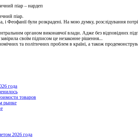
ичний піар.
ва, і Феофанії були розкрадені. На мою думку, розслідування пот
тральним органом виконавчої влади. Адже без відповідних підпис
завірила своїм підписом це незаконне рішення...
кономічних та політичних проблем в країні, а також продемонстру
026 года
менилось
тоимости товаров
ом рынке
пе
летом 2026 года