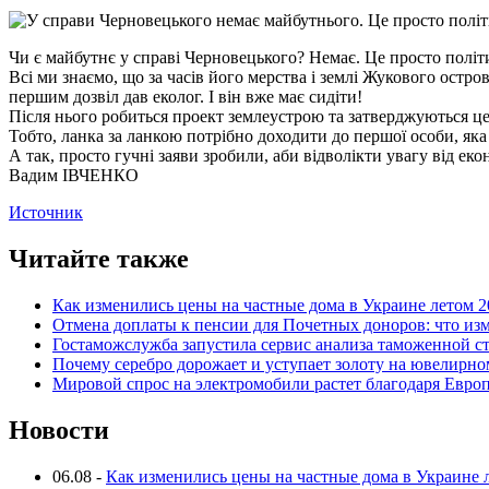
Чи є майбутнє у справі Черновецького? Немає. Це просто політ
Всі ми знаємо, що за часів його мерства і землі Жукового остро
першим дозвіл дав еколог. І він вже має сидіти!
Після нього робиться проект землеустрою та затверджуються цен
Тобто, ланка за ланкою потрібно доходити до першої особи, яка 
А так, просто гучні заяви зробили, аби відволікти увагу від е
Вадим ІВЧЕНКО
Источник
Читайте также
Как изменились цены на частные дома в Украине летом 2
Отмена доплаты к пенсии для Почетных доноров: что из
Гостаможслужба запустила сервис анализа таможенной с
Почему серебро дорожает и уступает золоту на ювелирн
Мировой спрос на электромобили растет благодаря Евро
Новости
06.08
-
Как изменились цены на частные дома в Украине 