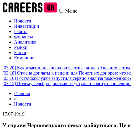
Меню
Новости
Инвестиции
Работа
Финансы
Аналитика
Рынки
Банки
Компании
[03:20]
Как изменились цены на частные дома в Украине летом 
[03:18]
Отмена доплаты к пенсии для Почетных доноров: что и
[03:16]
Гостаможслужба запустила сервис анализа таможенной 
[03:15]
Почему серебро дорожает и уступает золоту на ювелир
Главная
>
Новости
17.07 19:19
У справи Черновецького немає майбутнього. Це п