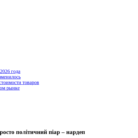
2026 года
зменилось
стоимости товаров
ном рынке
росто політичний піар – нардеп