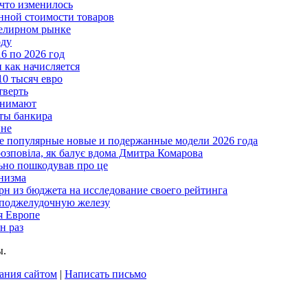
что изменилось
нной стоимости товаров
велирном рынке
оду
6 по 2026 год
и как начисляется
10 тысяч евро
тверть
анимают
еты банкира
ине
ые популярные новые и подержанные модели 2026 года
розповіла, як балує вдома Дмитра Комарова
льно пошкодував про це
анизма
грн из бюджета на исследование своего рейтинга
 поджелудочную железу
я Европе
н раз
ы.
ания сайтом
|
Написать письмо