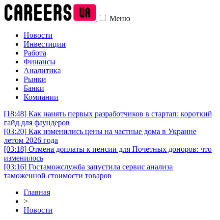
Меню
Новости
Инвестиции
Работа
Финансы
Аналитика
Рынки
Банки
Компании
[18:48]
Как нанять первых разработчиков в стартап: короткий
гайд для фаундеров
[03:20]
Как изменились цены на частные дома в Украине
летом 2026 года
[03:18]
Отмена доплаты к пенсии для Почетных доноров: что
изменилось
[03:16]
Гостаможслужба запустила сервис анализа
таможенной стоимости товаров
Главная
>
Новости