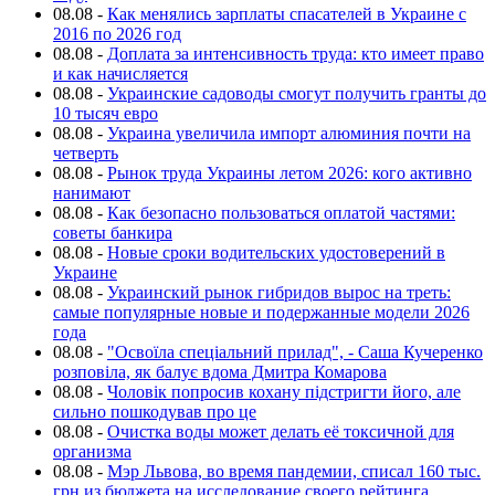
08.08
-
Как менялись зарплаты спасателей в Украине с
2016 по 2026 год
08.08
-
Доплата за интенсивность труда: кто имеет право
и как начисляется
08.08
-
Украинские садоводы смогут получить гранты до
10 тысяч евро
08.08
-
Украина увеличила импорт алюминия почти на
четверть
08.08
-
Рынок труда Украины летом 2026: кого активно
нанимают
08.08
-
Как безопасно пользоваться оплатой частями:
советы банкира
08.08
-
Новые сроки водительских удостоверений в
Украине
08.08
-
Украинский рынок гибридов вырос на треть:
самые популярные новые и подержанные модели 2026
года
08.08
-
"Освоїла спеціальний прилад", - Саша Кучеренко
розповіла, як балує вдома Дмитра Комарова
08.08
-
Чоловік попросив кохану підстригти його, але
сильно пошкодував про це
08.08
-
Очистка воды может делать её токсичной для
организма
08.08
-
Мэр Львова, во время пандемии, списал 160 тыс.
грн из бюджета на исследование своего рейтинга