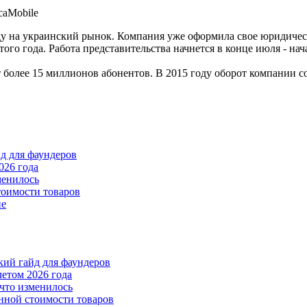
у на украинский рынок. Компания уже оформила свое юридическ
этого года. Работа представительства начнется в конце июля - н
 более 15 миллионов абонентов. В 2015 году оборот компании со
йд для фаундеров
026 года
менилось
тоимости товаров
пе
ткий гайд для фаундеров
летом 2026 года
что изменилось
нной стоимости товаров