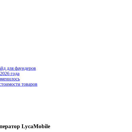
айд для фаундеров
2026 года
зменилось
стоимости товаров
ператор LycaMobile