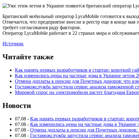
Британский мобильный оператор LycaMobile готовится к выход
Отмечается, что предприятие внесли в реестр еще в конце мая 
требует согласования раду факторов.
Оператор LycaMobile работает в 22 странах мира и обслуживает
Источник
Читайте также
Как нанять первых разработчиков в стартап: короткий га
Как изменились цены на частные дома в Украине летом 2
Отмена доплаты к пенсии для Почетных доноров: что из
Гостаможслужба запустила сервис анализа таможенной с
Мировой спрос на электромобили растет благодаря Евро
Новости
07.08
-
Как нанять первых разработчиков в стартап: коро
07.08
-
Как изменились цены на частные дома в Украине 
07.08
-
Отмена доплаты к пенсии для Почетных доноров: 
07.08
-
Гостаможслужба запустила сервис анализа таможе