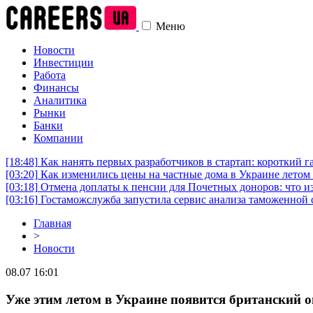
Меню
Новости
Инвестиции
Работа
Финансы
Аналитика
Рынки
Банки
Компании
[18:48]
Как нанять первых разработчиков в стартап: короткий г
[03:20]
Как изменились цены на частные дома в Украине летом 
[03:18]
Отмена доплаты к пенсии для Почетных доноров: что и
[03:16]
Гостаможслужба запустила сервис анализа таможенной 
Главная
>
Новости
08.07 16:01
Уже этим летом в Украине появится британский о