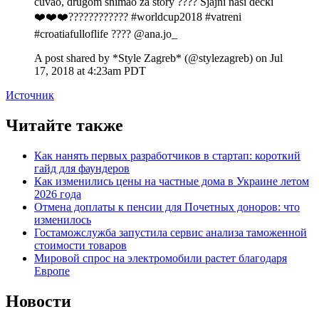
čuvao, drugom snimao za story ???? Sjajni naši dečki
❤️❤️❤️???????????? #worldcup2018 #vatreni
#croatiafulloflife ???? @ana.jo_
A post shared by *Style Zagreb* (@stylezagreb) on
Jul
17, 2018 at 4:23am PDT
Источник
Читайте также
Как нанять первых разработчиков в стартап: короткий
гайд для фаундеров
Как изменились цены на частные дома в Украине летом
2026 года
Отмена доплаты к пенсии для Почетных доноров: что
изменилось
Гостаможслужба запустила сервис анализа таможенной
стоимости товаров
Мировой спрос на электромобили растет благодаря
Европе
Новости