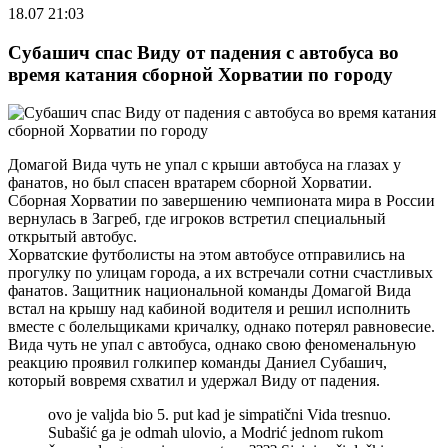
18.07 21:03
Субашич спас Виду от падения с автобуса во
время катания сборной Хорватии по городу
Домагой Вида чуть не упал с крыши автобуса на глазах у
фанатов, но был спасен вратарем сборной Хорватии.
Сборная Хорватии по завершению чемпионата мира в России
вернулась в Загреб, где игроков встретил специальный
открытый автобус.
Хорватские футболисты на этом автобусе отправились на
прогулку по улицам города, а их встречали сотни счастливых
фанатов. Защитник национальной команды Домагой Вида
встал на крышу над кабиной водителя и решил исполнить
вместе с болельщиками кричалку, однако потерял равновесие.
Вида чуть не упал с автобуса, однако свою феноменальную
реакцию проявил голкипер команды Даниел Субашич,
который вовремя схватил и удержал Виду от падения.
ovo je valjda bio 5. put kad je simpatični Vida tresnuo.
Subašić ga je odmah ulovio, a Modrić jednom rukom