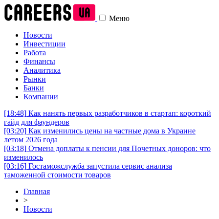
Меню
Новости
Инвестиции
Работа
Финансы
Аналитика
Рынки
Банки
Компании
[18:48]
Как нанять первых разработчиков в стартап: короткий
гайд для фаундеров
[03:20]
Как изменились цены на частные дома в Украине
летом 2026 года
[03:18]
Отмена доплаты к пенсии для Почетных доноров: что
изменилось
[03:16]
Гостаможслужба запустила сервис анализа
таможенной стоимости товаров
Главная
>
Новости