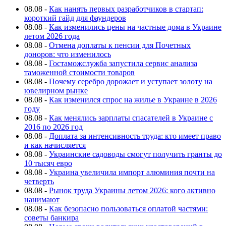
08.08
-
Как нанять первых разработчиков в стартап:
короткий гайд для фаундеров
08.08
-
Как изменились цены на частные дома в Украине
летом 2026 года
08.08
-
Отмена доплаты к пенсии для Почетных
доноров: что изменилось
08.08
-
Гостаможслужба запустила сервис анализа
таможенной стоимости товаров
08.08
-
Почему серебро дорожает и уступает золоту на
ювелирном рынке
08.08
-
Как изменился спрос на жилье в Украине в 2026
году
08.08
-
Как менялись зарплаты спасателей в Украине с
2016 по 2026 год
08.08
-
Доплата за интенсивность труда: кто имеет право
и как начисляется
08.08
-
Украинские садоводы смогут получить гранты до
10 тысяч евро
08.08
-
Украина увеличила импорт алюминия почти на
четверть
08.08
-
Рынок труда Украины летом 2026: кого активно
нанимают
08.08
-
Как безопасно пользоваться оплатой частями:
советы банкира