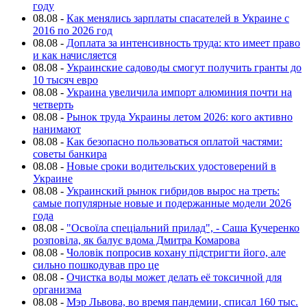
году
08.08
-
Как менялись зарплаты спасателей в Украине с
2016 по 2026 год
08.08
-
Доплата за интенсивность труда: кто имеет право
и как начисляется
08.08
-
Украинские садоводы смогут получить гранты до
10 тысяч евро
08.08
-
Украина увеличила импорт алюминия почти на
четверть
08.08
-
Рынок труда Украины летом 2026: кого активно
нанимают
08.08
-
Как безопасно пользоваться оплатой частями:
советы банкира
08.08
-
Новые сроки водительских удостоверений в
Украине
08.08
-
Украинский рынок гибридов вырос на треть:
самые популярные новые и подержанные модели 2026
года
08.08
-
"Освоїла спеціальний прилад", - Саша Кучеренко
розповіла, як балує вдома Дмитра Комарова
08.08
-
Чоловік попросив кохану підстригти його, але
сильно пошкодував про це
08.08
-
Очистка воды может делать её токсичной для
организма
08.08
-
Мэр Львова, во время пандемии, списал 160 тыс.