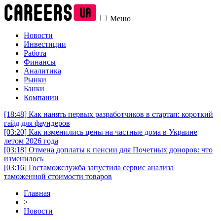
Меню
Новости
Инвестиции
Работа
Финансы
Аналитика
Рынки
Банки
Компании
[18:48]
Как нанять первых разработчиков в стартап: короткий
гайд для фаундеров
[03:20]
Как изменились цены на частные дома в Украине
летом 2026 года
[03:18]
Отмена доплаты к пенсии для Почетных доноров: что
изменилось
[03:16]
Гостаможслужба запустила сервис анализа
таможенной стоимости товаров
Главная
>
Новости