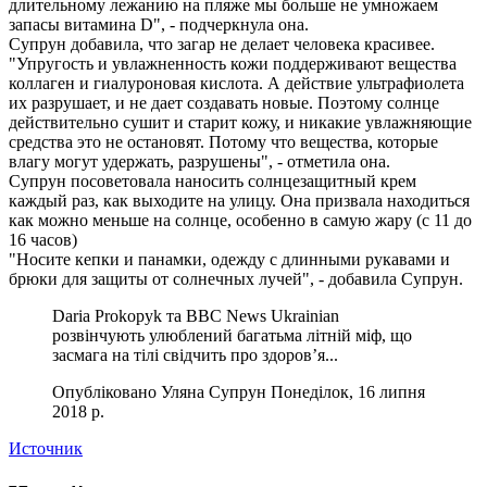
длительному лежанию на пляже мы больше не умножаем
запасы витамина D", - подчеркнула она.
Супрун добавила, что загар не делает человека красивее.
"Упругость и увлажненность кожи поддерживают вещества
коллаген и гиалуроновая кислота. А действие ультрафиолета
их разрушает, и не дает создавать новые. Поэтому солнце
действительно сушит и старит кожу, и никакие увлажняющие
средства это не остановят. Потому что вещества, которые
влагу могут удержать, разрушены", - отметила она.
Супрун посоветовала наносить солнцезащитный крем
каждый раз, как выходите на улицу. Она призвала находиться
как можно меньше на солнце, особенно в самую жару (с 11 до
16 часов)
"Носите кепки и панамки, одежду с длинными рукавами и
брюки для защиты от солнечных лучей", - добавила Супрун.
Daria Prokopyk та BBC News Ukrainian
розвінчують улюблений багатьма літній міф, що
засмага на тілі свідчить про здоров’я...
Опубліковано Уляна Супрун Понеділок, 16 липня
2018 р.
Источник