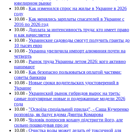
ювелирном рынке
10.08
-
Как изменился спрос на жилье в Украине в 2026
году
10.08
-
Как менялись зарплаты спасателей в Украине с
2016 по 2026 год
10.08
-
Доплата за интенсивность труда: кто имеет право
и как начисляется
10.08
-
Украинские садоводы смогут получить гранты до
10 тысяч евро
10.08
-
Украина увеличила импорт алюминия почти на
четверть
10.08
-
Рынок труда Украины летом 2026: кого активно
нанимают
10.08
-
Как безопасно пользоваться оплатой частями:
советы банкира
10.08
-
Новые сроки водительских удостоверений в
Украине
10.08
-
Украинский рынок гибридов вырос на треть:
самые популярные новые и подержанные модели 2026
года
10.08
-
"Освоїла спеціальний прилад", - Саша Кучеренко
розповіла, як балує вдома Дмитра Комарова
10.08
-
Чоловік попросив кохану підстригти його, але
сильно пошкодував про це
10.08
-
Очистка воды может делать её токсичной для