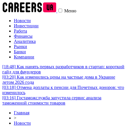
Меню
Новости
Инвестиции
Работа
Финансы
Аналитика
Рынки
Банки
Компании
[18:48]
Как нанять первых разработчиков в стартап: короткий
гайд для фаундеров
[03:20]
Как изменились цены на частные дома в Украине
летом 2026 года
[03:18]
Отмена доплаты к пенсии для Почетных доноров: что
изменилось
[03:16]
Гостаможслужба запустила сервис анализа
таможенной стоимости товаров
Главная
>
Новости