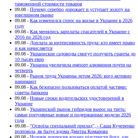
таможенной стоимости товаров
09.08
-
Почему серебро дорожает и уступает золоту на
ювелирном рынке
09.08
-
Как изменился спрос на жилье в Украине в 2026
году
09.08
-
Как менялись зарплаты спасателей в Украине с
2016 по 2026 год
09.08
-
Доплата за интенсивность труда: кто имеет право
и как начисляется
09.08
-
Украинские садоводы смогут получить гранты до
10 тысяч евро
09.08
-
Украина увеличила импорт алюминия почти на
четверть
09.08
-
Рынок труда Украины летом 2026: кого активно
нанимают
09.08
-
Как безопасно пользоваться оплатой частями:
советы банкира
09.08
-
Новые сроки водительских удостоверений в
Украине
09.08
-
Украинский рынок гибридов вырос на треть:
самые популярные новые и подержанные модели 2026
года
09.08
-
"Освоїла спеціальний прилад", - Саша Кучеренко
розповіла, як балує вдома Дмитра Комарова
09.08
-
Чоловік попросив кохану підстригти його, але