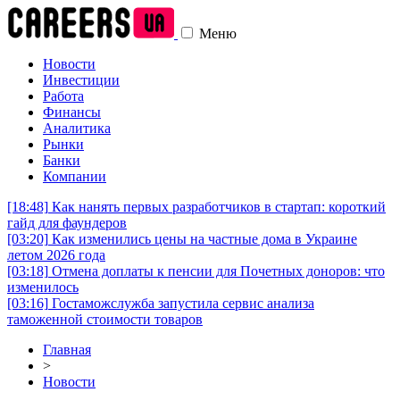
Меню
Новости
Инвестиции
Работа
Финансы
Аналитика
Рынки
Банки
Компании
[18:48]
Как нанять первых разработчиков в стартап: короткий
гайд для фаундеров
[03:20]
Как изменились цены на частные дома в Украине
летом 2026 года
[03:18]
Отмена доплаты к пенсии для Почетных доноров: что
изменилось
[03:16]
Гостаможслужба запустила сервис анализа
таможенной стоимости товаров
Главная
>
Новости