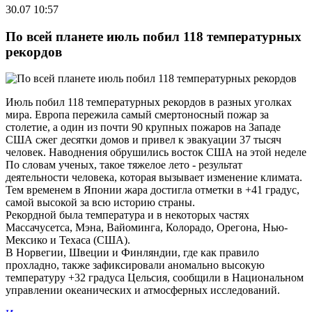
30.07 10:57
По всей планете июль побил 118 температурных
рекордов
Июль побил 118 температурных рекордов в разных уголках
мира. Европа пережила самый смертоносный пожар за
столетие, а один из почти 90 крупных пожаров на Западе
США сжег десятки домов и привел к эвакуации 37 тысяч
человек. Наводнения обрушились восток США на этой неделе
По словам ученых, такое тяжелое лето - результат
деятельности человека, которая вызывает изменение климата.
Тем временем в Японии жара достигла отметки в +41 градус,
самой высокой за всю историю страны.
Рекордной была температура и в некоторых частях
Массачусетса, Мэна, Вайоминга, Колорадо, Орегона, Нью-
Мексико и Техаса (США).
В Норвегии, Швеции и Финляндии, где как правило
прохладно, также зафиксировали аномально высокую
температуру +32 градуса Цельсия, сообщили в Национальном
управлении океанических и атмосферных исследований.