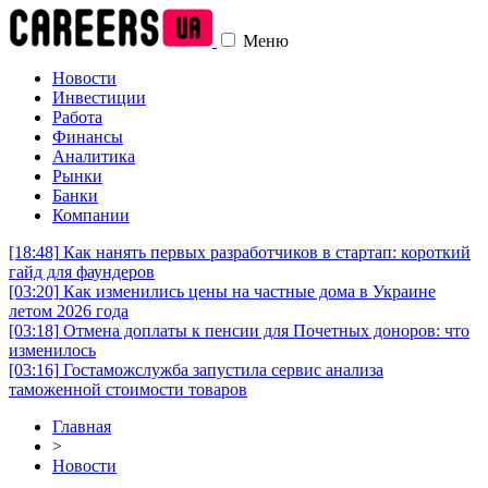
Меню
Новости
Инвестиции
Работа
Финансы
Аналитика
Рынки
Банки
Компании
[18:48]
Как нанять первых разработчиков в стартап: короткий
гайд для фаундеров
[03:20]
Как изменились цены на частные дома в Украине
летом 2026 года
[03:18]
Отмена доплаты к пенсии для Почетных доноров: что
изменилось
[03:16]
Гостаможслужба запустила сервис анализа
таможенной стоимости товаров
Главная
>
Новости