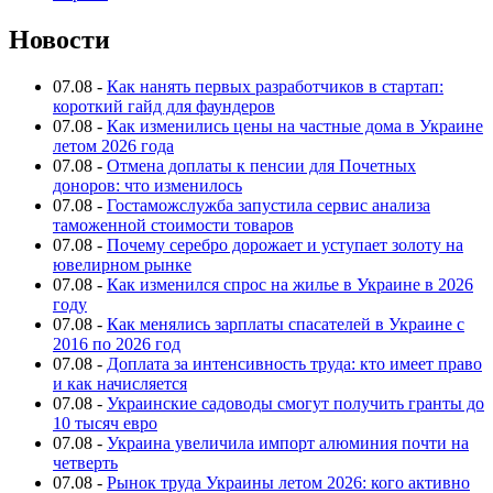
Новости
07.08
-
Как нанять первых разработчиков в стартап:
короткий гайд для фаундеров
07.08
-
Как изменились цены на частные дома в Украине
летом 2026 года
07.08
-
Отмена доплаты к пенсии для Почетных
доноров: что изменилось
07.08
-
Гостаможслужба запустила сервис анализа
таможенной стоимости товаров
07.08
-
Почему серебро дорожает и уступает золоту на
ювелирном рынке
07.08
-
Как изменился спрос на жилье в Украине в 2026
году
07.08
-
Как менялись зарплаты спасателей в Украине с
2016 по 2026 год
07.08
-
Доплата за интенсивность труда: кто имеет право
и как начисляется
07.08
-
Украинские садоводы смогут получить гранты до
10 тысяч евро
07.08
-
Украина увеличила импорт алюминия почти на
четверть
07.08
-
Рынок труда Украины летом 2026: кого активно