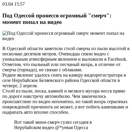
03.04 15:57
Под Одессой пронесся огромный "смерч":
момент попал на видео
В Одесской области заметили столб смерча из пыли высотой в
несколько десятков метров. Очевидцы сняли видео с
уникальным атмосферным явлением и выложили в Facebook.
Отметим, что пыльный или песчаный вихрь, в отличие от
смерча (торнадо), не связан с облаками.
Редкое явление удалось снять на камеру видеорегистратора в
селе Нерубайское Беляевского района Одесской области в
четверг, 2 апреля.
Столб из пыли, песка, камней и мелкого мусора несся прямо
по дороге навстречу автомобилю. Чем закончилось
происшествие по видео непонятно, но такой вихрь серьезных
повреждений причинить не может, а вот побить камешками и
оцарапать авто вполне способен.
Вот такой мини-смерч гулял сегодня в
Нерубайском видео @*уевая Одесса