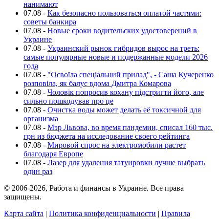
нанимают
07.08
-
Как безопасно пользоваться оплатой частями:
советы банкира
07.08
-
Новые сроки водительских удостоверений в
Украине
07.08
-
Украинский рынок гибридов вырос на треть:
самые популярные новые и подержанные модели 2026
года
07.08
-
"Освоїла спеціальний прилад", - Саша Кучеренко
розповіла, як балує вдома Дмитра Комарова
07.08
-
Чоловік попросив кохану підстригти його, але
сильно пошкодував про це
07.08
-
Очистка воды может делать её токсичной для
организма
07.08
-
Мэр Львова, во время пандемии, списал 160 тыс.
грн из бюджета на исследование своего рейтинга
07.08
-
Мировой спрос на электромобили растет
благодаря Европе
07.08
-
Лазер для удаления татуировки лучше выбрать
один раз
© 2006-2026, Работа и финансы в Украине. Все права
защищены.
Карта сайта
|
Политика конфиденциальности
|
Правила