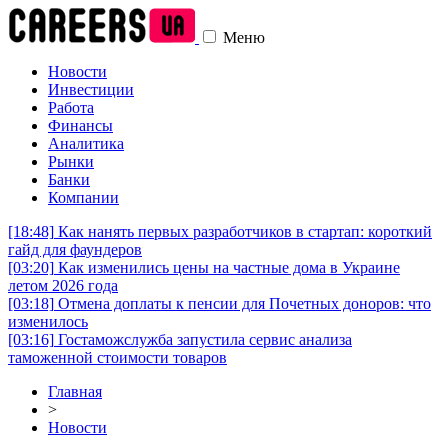
Меню
Новости
Инвестиции
Работа
Финансы
Аналитика
Рынки
Банки
Компании
[18:48]
Как нанять первых разработчиков в стартап: короткий
гайд для фаундеров
[03:20]
Как изменились цены на частные дома в Украине
летом 2026 года
[03:18]
Отмена доплаты к пенсии для Почетных доноров: что
изменилось
[03:16]
Гостаможслужба запустила сервис анализа
таможенной стоимости товаров
Главная
>
Новости