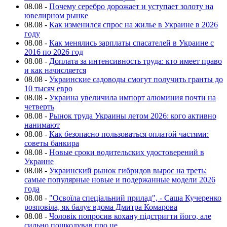
08.08
-
Почему серебро дорожает и уступает золоту на
ювелирном рынке
08.08
-
Как изменился спрос на жилье в Украине в 2026
году
08.08
-
Как менялись зарплаты спасателей в Украине с
2016 по 2026 год
08.08
-
Доплата за интенсивность труда: кто имеет право
и как начисляется
08.08
-
Украинские садоводы смогут получить гранты до
10 тысяч евро
08.08
-
Украина увеличила импорт алюминия почти на
четверть
08.08
-
Рынок труда Украины летом 2026: кого активно
нанимают
08.08
-
Как безопасно пользоваться оплатой частями:
советы банкира
08.08
-
Новые сроки водительских удостоверений в
Украине
08.08
-
Украинский рынок гибридов вырос на треть:
самые популярные новые и подержанные модели 2026
года
08.08
-
"Освоїла спеціальний прилад", - Саша Кучеренко
розповіла, як балує вдома Дмитра Комарова
08.08
-
Чоловік попросив кохану підстригти його, але
сильно пошкодував про це