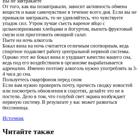
Вы не завтракаете
От того, как вы позавтракали, зависит активность обмена
веществ и ваше самочувствие в течение всего дня. Если вы не
привыкли завтракать, то не удивляйтесь, что чувствуете
упадок сил. Утром лучше съесть вареное яйцо с
цельнозерновыми хлебцами и йогуртом, выпить фруктовый
смузи или приготовить овощной салат.
Пьете на ночь алкоголь
Бокал вина на ночь считается отличным снотворным, ведь
спиртное подавляет работу центральной нервной системы.
Однако этот же бокал вина и ухудшает качество вашего сна,
ведь под его воздействием в организме вырабатывается
адреналин. Именно поэтому алкоголь нужно употреблять за 3-
4 часа до сна.
Пользуетесь смартфоном перед сном
Если вам нужно проверить почту, прочесть сводку новостей
или посмотреть обновления в соцсетях, делайте это не в
постели. Дело в том, что голубой свет экрана возбуждает
нервную систему. В результате у вас может развиться
бессонница.
Источник
Читайте также