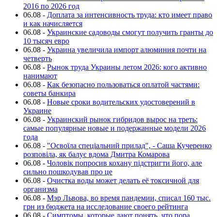
2016 по 2026 год
06.08
-
Доплата за интенсивность труда: кто имеет право
и как начисляется
06.08
-
Украинские садоводы смогут получить гранты до
10 тысяч евро
06.08
-
Украина увеличила импорт алюминия почти на
четверть
06.08
-
Рынок труда Украины летом 2026: кого активно
нанимают
06.08
-
Как безопасно пользоваться оплатой частями:
советы банкира
06.08
-
Новые сроки водительских удостоверений в
Украине
06.08
-
Украинский рынок гибридов вырос на треть:
самые популярные новые и подержанные модели 2026
года
06.08
-
"Освоїла спеціальний прилад", - Саша Кучеренко
розповіла, як балує вдома Дмитра Комарова
06.08
-
Чоловік попросив кохану підстригти його, але
сильно пошкодував про це
06.08
-
Очистка воды может делать её токсичной для
организма
06.08
-
Мэр Львова, во время пандемии, списал 160 тыс.
грн из бюджета на исследование своего рейтинга
06.08
-
Симптомы, которые дают понять, что пора