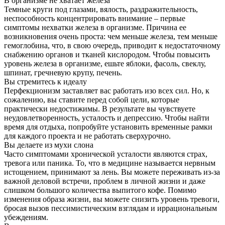
В организме не хватает железа
Темные круги под глазами, вялость, раздражительность,
неспособность концентрировать внимание – первые
симптомы нехватки железа в организме. Причина ее
возникновения очень проста: чем меньше железа, тем меньше
гемоглобина, что, в свою очередь, приводит к недостаточному
снабжению органов и тканей кислородом. Чтобы повысить
уровень железа в организме, ешьте яблоки, фасоль, свеклу,
шпинат, гречневую крупу, печень.
Вы стремитесь к идеалу
Перфекционизм заставляет вас работать изо всех сил. Но, к
сожалению, вы ставите перед собой цели, которые
практически недостижимы. В результате вы чувствуете
неудовлетворенность, усталость и депрессию. Чтобы найти
время для отдыха, попробуйте установить временные рамки
для каждого проекта и не работать сверхурочно.
Вы делаете из мухи слона
Часто симптомами хронической усталости являются страх,
тревога или паника. То, что в медицине называется нервным
истощением, принимают за лень. Вы можете переживать из-за
важной деловой встречи, проблем в личной жизни и даже
слишком большого количества выпитого кофе. Помимо
изменения образа жизни, вы можете снизить уровень тревоги,
бросая вызов пессимистическим взглядам и иррациональным
убеждениям.