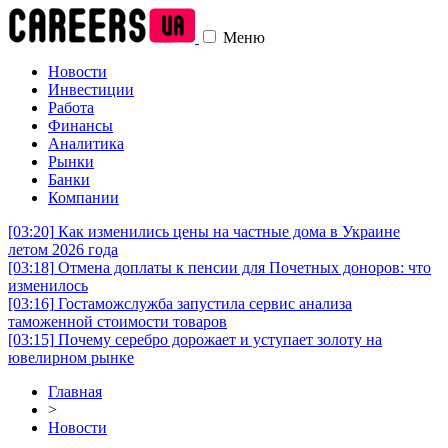
Меню
Новости
Инвестиции
Работа
Финансы
Аналитика
Рынки
Банки
Компании
[03:20]
Как изменились цены на частные дома в Украине
летом 2026 года
[03:18]
Отмена доплаты к пенсии для Почетных доноров: что
изменилось
[03:16]
Гостаможслужба запустила сервис анализа
таможенной стоимости товаров
[03:15]
Почему серебро дорожает и уступает золоту на
ювелирном рынке
Главная
>
Новости