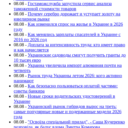
08.08
-
Гостаможслужба запустила сервис анализа
таможенной стоимости товаров
08.08
-
Почему серебро дорожает и уступает золоту на
ювелирном рынке
08.08
-
Как изменился спрос на жилье в Украине в 2026
году
08.08
-
Как менялись зарплаты спасателей в Украине с
2016 по 2026 год
08.08
-
Доплата за интенсивность труда: кто имеет право
и как начисляется
08.08
-
Украинские садоводы смогут получить гранты до
10 тысяч евро
08.08
-
Украина увеличила импорт алюминия почти на
четверть
08.08
-
Рынок труда Украины летом 2026: кого активно
нанимают
08.08
-
Как безопасно пользоваться оплатой частями:
советы банкира
08.08
-
Новые сроки водительских удостоверений в
Украине
08.08
-
Украинский рынок гибридов вырос на треть:
самые популярные новые и подержанные модели 2026
года
08.08
-
"Освоїла спеціальний прилад", - Саша Кучеренко
розповіла, як балує вдома Дмитра Комарова