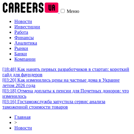
Меню
Новости
Инвестиции
Работа
Финансы
Аналитика
Рынки
Банки
Компании
[18:48]
Как нанять первых разработчиков в стартап: короткий
гайд для фаундеров
[03:20]
Как изменились цены на частные дома в Украине
летом 2026 года
[03:18]
Отмена доплаты к пенсии для Почетных доноров: что
изменилось
[03:16]
Гостаможслужба запустила сервис анализа
таможенной стоимости товаров
Главная
>
Новости