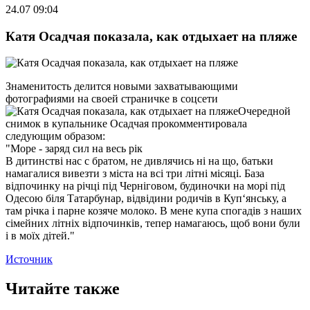
24.07 09:04
Катя Осадчая показала, как отдыхает на пляже
Знаменитость делится новыми захватывающими
фотографиями на своей страничке в соцсети
Очередной
снимок в купальнике Осадчая прокомментировала
следующим образом:
"Море - заряд сил на весь рік
В дитинстві нас с братом, не дивлячись ні на що, батьки
намагалися вивезти з міста на всі три літні місяці. База
відпочинку на річці під Черніговом, будиночки на морі під
Одесою біля Татарбунар, відвідини родичів в Куп‘янську, а
там річка і парне козяче молоко. В мене купа спогадів з наших
сімейних літніх відпочинків, тепер намагаюсь, щоб вони були
і в моїх дітей."
Источник
Читайте также