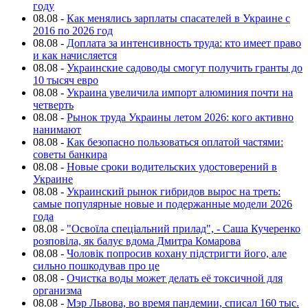
году
08.08
-
Как менялись зарплаты спасателей в Украине с
2016 по 2026 год
08.08
-
Доплата за интенсивность труда: кто имеет право
и как начисляется
08.08
-
Украинские садоводы смогут получить гранты до
10 тысяч евро
08.08
-
Украина увеличила импорт алюминия почти на
четверть
08.08
-
Рынок труда Украины летом 2026: кого активно
нанимают
08.08
-
Как безопасно пользоваться оплатой частями:
советы банкира
08.08
-
Новые сроки водительских удостоверений в
Украине
08.08
-
Украинский рынок гибридов вырос на треть:
самые популярные новые и подержанные модели 2026
года
08.08
-
"Освоїла спеціальний прилад", - Саша Кучеренко
розповіла, як балує вдома Дмитра Комарова
08.08
-
Чоловік попросив кохану підстригти його, але
сильно пошкодував про це
08.08
-
Очистка воды может делать её токсичной для
организма
08.08
-
Мэр Львова, во время пандемии, списал 160 тыс.