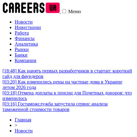
Меню
Новости
Инвестиции
Работа
Финансы
Аналитика
Рынки
Банки
Компании
[18:48]
Как нанять первых разработчиков в стартап: короткий
гайд для фаундеров
[03:20]
Как изменились цены на частные дома в Украине
летом 2026 года
[03:18]
Отмена доплаты к пенсии для Почетных доноров: что
изменилось
[03:16]
Гостаможслужба запустила сервис анализа
таможенной стоимости товаров
Главная
>
Новости