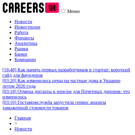
Меню
Новости
Инвестиции
Работа
Финансы
Аналитика
Рынки
Банки
Компании
[18:48]
Как нанять первых разработчиков в стартап: короткий
гайд для фаундеров
[03:20]
Как изменились цены на частные дома в Украине
летом 2026 года
[03:18]
Отмена доплаты к пенсии для Почетных доноров: что
изменилось
[03:16]
Гостаможслужба запустила сервис анализа
таможенной стоимости товаров
Главная
>
Новости