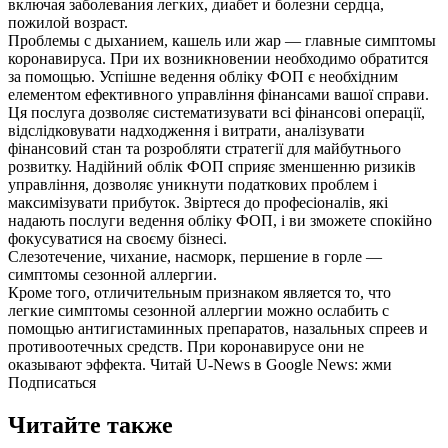
включая заболевания легких, диабет и болезни сердца,
пожилой возраст.
Проблемы с дыханием, кашель или жар — главные симптомы
коронавируса. При их возникновении необходимо обратится
за помощью. Успішне ведення обліку ФОП є необхідним
елементом ефективного управління фінансами вашої справи.
Ця послуга дозволяє систематизувати всі фінансові операції,
відслідковувати надходження і витрати, аналізувати
фінансовий стан та розробляти стратегії для майбутнього
розвитку. Надійний облік ФОП сприяє зменшенню ризиків
управління, дозволяє уникнути податкових проблем і
максимізувати прибуток. Звіртеся до професіоналів, які
надають послуги ведення обліку ФОП, і ви зможете спокійно
фокусуватися на своєму бізнесі.
Слезотечение, чихание, насморк, першение в горле —
симптомы сезонной аллергии.
Кроме того, отличительным признаком является то, что
легкие симптомы сезонной аллергии можно ослабить с
помощью антигистаминных препаратов, назальных спреев и
противоотечных средств. При коронавирусе они не
оказывают эффекта. Читай U-News в Google News: жми
Подписаться
Читайте также