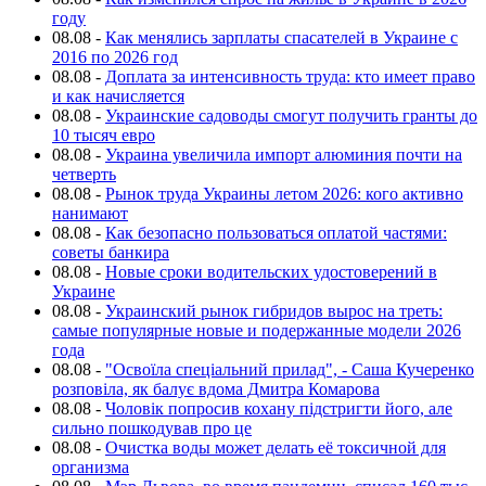
году
08.08
-
Как менялись зарплаты спасателей в Украине с
2016 по 2026 год
08.08
-
Доплата за интенсивность труда: кто имеет право
и как начисляется
08.08
-
Украинские садоводы смогут получить гранты до
10 тысяч евро
08.08
-
Украина увеличила импорт алюминия почти на
четверть
08.08
-
Рынок труда Украины летом 2026: кого активно
нанимают
08.08
-
Как безопасно пользоваться оплатой частями:
советы банкира
08.08
-
Новые сроки водительских удостоверений в
Украине
08.08
-
Украинский рынок гибридов вырос на треть:
самые популярные новые и подержанные модели 2026
года
08.08
-
"Освоїла спеціальний прилад", - Саша Кучеренко
розповіла, як балує вдома Дмитра Комарова
08.08
-
Чоловік попросив кохану підстригти його, але
сильно пошкодував про це
08.08
-
Очистка воды может делать её токсичной для
организма