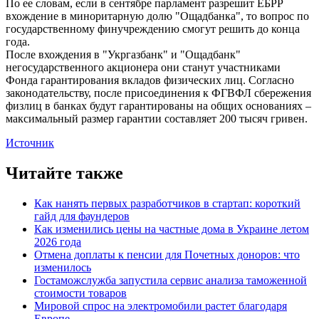
По ее словам, если в сентябре парламент разрешит ЕБРР
вхождение в миноритарную долю "Ощадбанка", то вопрос по
государственному финучреждению смогут решить до конца
года.
После вхождения в "Укргазбанк" и "Ощадбанк"
негосударственного акционера они станут участниками
Фонда гарантирования вкладов физических лиц. Согласно
законодательству, после присоединения к ФГВФЛ сбережения
физлиц в банках будут гарантированы на общих основаниях –
максимальный размер гарантии составляет 200 тысяч гривен.
Источник
Читайте также
Как нанять первых разработчиков в стартап: короткий
гайд для фаундеров
Как изменились цены на частные дома в Украине летом
2026 года
Отмена доплаты к пенсии для Почетных доноров: что
изменилось
Гостаможслужба запустила сервис анализа таможенной
стоимости товаров
Мировой спрос на электромобили растет благодаря
Европе