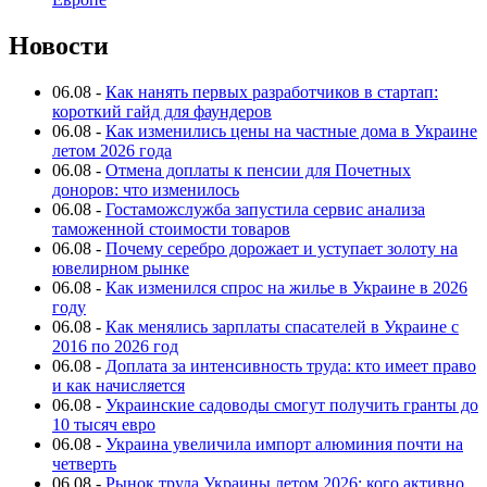
Новости
06.08
-
Как нанять первых разработчиков в стартап:
короткий гайд для фаундеров
06.08
-
Как изменились цены на частные дома в Украине
летом 2026 года
06.08
-
Отмена доплаты к пенсии для Почетных
доноров: что изменилось
06.08
-
Гостаможслужба запустила сервис анализа
таможенной стоимости товаров
06.08
-
Почему серебро дорожает и уступает золоту на
ювелирном рынке
06.08
-
Как изменился спрос на жилье в Украине в 2026
году
06.08
-
Как менялись зарплаты спасателей в Украине с
2016 по 2026 год
06.08
-
Доплата за интенсивность труда: кто имеет право
и как начисляется
06.08
-
Украинские садоводы смогут получить гранты до
10 тысяч евро
06.08
-
Украина увеличила импорт алюминия почти на
четверть
06.08
-
Рынок труда Украины летом 2026: кого активно