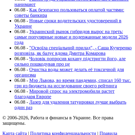
нанимают
06.08
-
Как безопасно пользоваться оплатой частями:
советы банкира
06.08
-
Новые сроки водительских удостоверений в
Украине
06.08
-
Украинский рынок гибридов вырос на треть:
самые популярные новые и подержанные модели 2026
года
06.08
-
"Освоїла спеціальний прилад", - Саша Кучеренко
розповіла, як балує вдома Дмитра Комарова
06.08
-
Чоловік попросив кохану підстригти його, але
сильно пошкодував про це
06.08
-
Очистка воды может делать её токсичной для
организма
06.08
-
Мэр Львова, во время пандемии, списал 160 тыс.
грн из бюджета на исследование своего рейтинга
06.08
-
Мировой спрос на электромобили растет
благодаря Европе
06.08
-
Лазер для удаления татуировки лучше выбрать
один раз
© 2006-2026, Работа и финансы в Украине. Все права
защищены.
Карта сайта
|
Политика конфиденциальности
|
Правила