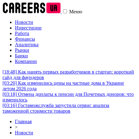
Меню
Новости
Инвестиции
Работа
Финансы
Аналитика
Рынки
Банки
Компании
[18:48]
Как нанять первых разработчиков в стартап: короткий
гайд для фаундеров
[03:20]
Как изменились цены на частные дома в Украине
летом 2026 года
[03:18]
Отмена доплаты к пенсии для Почетных доноров: что
изменилось
[03:16]
Гостаможслужба запустила сервис анализа
таможенной стоимости товаров
Главная
>
Новости