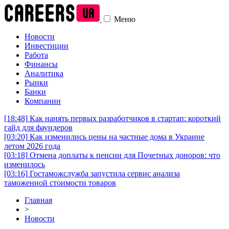
Меню
Новости
Инвестиции
Работа
Финансы
Аналитика
Рынки
Банки
Компании
[18:48]
Как нанять первых разработчиков в стартап: короткий
гайд для фаундеров
[03:20]
Как изменились цены на частные дома в Украине
летом 2026 года
[03:18]
Отмена доплаты к пенсии для Почетных доноров: что
изменилось
[03:16]
Гостаможслужба запустила сервис анализа
таможенной стоимости товаров
Главная
>
Новости