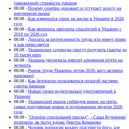
таможенной стоимости товаров
08.08
-
Почему серебро дорожает и уступает золоту на
ювелирном рынке
08.08
-
Как изменился спрос на жилье в Украине в 2026
году
08.08
-
Как менялись зарплаты спасателей в Украине с
2016 по 2026 год
08.08
-
Доплата за интенсивность труда: кто имеет право
и как начисляется
08.08
-
Украинские садоводы смогут получить гранты до
10 тысяч евро
08.08
-
Украина увеличила импорт алюминия почти на
четверть
08.08
-
Рынок труда Украины летом 2026: кого активно
нанимают
08.08
-
Как безопасно пользоваться оплатой частями:
советы банкира
08.08
-
Новые сроки водительских удостоверений в
Украине
08.08
-
Украинский рынок гибридов вырос на треть:
самые популярные новые и подержанные модели 2026
года
08.08
-
"Освоїла спеціальний прилад", - Саша Кучеренко
розповіла, як балує вдома Дмитра Комарова
08.08
-
Чоловік попросив кохану підстригти його, але