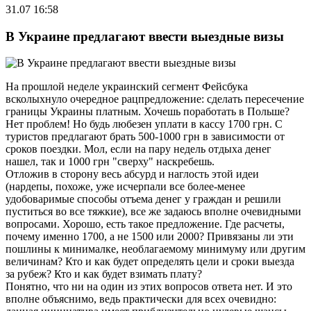
31.07 16:58
В Украине предлагают ввести выездные визы
На прошлой неделе украинский сегмент Фейсбука
всколыхнуло очередное рацпредложение: сделать пересечение
границы Украины платным. Хочешь поработать в Польше?
Нет проблем! Но будь любезен уплати в кассу 1700 грн. С
туристов предлагают брать 500-1000 грн в зависимости от
сроков поездки. Мол, если на пару недель отдыха денег
нашел, так и 1000 грн "сверху" наскребешь.
Отложив в сторону весь абсурд и наглость этой идеи
(нардепы, похоже, уже исчерпали все более-менее
удобоваримые способы отъема денег у граждан и решили
пуститься во все тяжкие), все же задаюсь вполне очевидными
вопросами. Хорошо, есть такое предложение. Где расчеты,
почему именно 1700, а не 1500 или 2000? Привязаны ли эти
пошлины к минималке, необлагаемому минимуму или другим
величинам? Кто и как будет определять цели и сроки выезда
за рубеж? Кто и как будет взимать плату?
Понятно, что ни на один из этих вопросов ответа нет. И это
вполне объяснимо, ведь практически для всех очевидно: