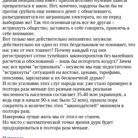
данная инициатива имеет приблизительно нулевые шансы
превратиться в закон. Нет, конечно, нардепы были бы не
против срубить еще немного денег с обнаглевшего,
разъездившегося по заграницам электората, но не перед
выборами же! Так что основная цель все же другая –
встряхнуть общество, заставить о себе говорить, привлечь к
себе внимание.
Вот только мне действительно непонятно: неужели
действительно ни один из этих бездельников не понимает, что
нас уже от них тошнит? Почему каждый год они
регистрируют сотни тупейших законопроектов без малейших
расчетов и обоснований – лишь бы испортить воздух? Зачем
нас все время "встряхивать" - неужели мы еще недостаточно
"встряхнуты" ситуацией на востоке, ценами, тарифами,
пенсиями, зарплатами и их бесконечной дурью?
И если усилиями этих слуг народа нас уже стало примерно в
полтора раза меньше (по разным оценкам, реальная
численность населения составляет 35-40 млн украинцев, а
ведь еще в начале 90-х нас было 52 млн), пришла пора
сократить и количество этих "законодателей" минимум в
полтора раза.
Наверняка лучше жить мы от этого не станем.
Но чисто с математической точки зрения дури будет
продуцироваться в полтора раза меньше.