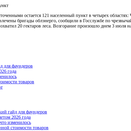
сточенными остается 121 населенный пункт в четырех областях:
влечены бригады облэнерго, сообщили в Госслужбе по чрезвыч
охватил 20 гектаров леса. Возгорание произошло днем 3 июля н
йд для фаундеров
026 года
менилось
тоимости товаров
пе
ткий гайд для фаундеров
летом 2026 года
что изменилось
нной стоимости товаров