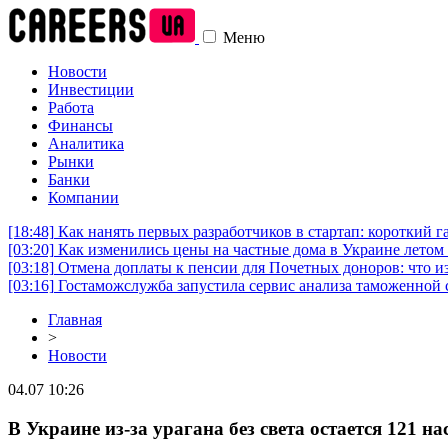
Меню
Новости
Инвестиции
Работа
Финансы
Аналитика
Рынки
Банки
Компании
[18:48]
Как нанять первых разработчиков в стартап: короткий г
[03:20]
Как изменились цены на частные дома в Украине летом 
[03:18]
Отмена доплаты к пенсии для Почетных доноров: что и
[03:16]
Гостаможслужба запустила сервис анализа таможенной 
Главная
>
Новости
04.07 10:26
В Украине из-за урагана без света остается 121 н