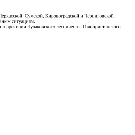
 Черкасской, Сумской, Кировоградской и Черниговской.
айным ситуациям.
а территории Чулаковского лесничества Голопристанского