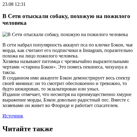
23.08 12:31
В Сети отыскали собаку, похожую на пожилого
человека
В сети набрал популярность аккаунт пса по кличке Бэкон, чья
морда, как считают его подписчики в Instagram, поразительно
похожа на лицо пожилого человека.
Хозяева называют питомца с чрезвычайно выразительными
чертами «старина Бэкон». Это помесь пекинеса, чихуахуа и
таксы.
В созданном ими аккаунте Бэкон демонстрирует весь спектр
своей мимики: он то смотрит обеспокоенно и тревожно, то
будто шокирован, то экзальтирован или уныл.
Издание отмечает, что несмотря на преимущественно хмурое
выражение морды, Бэкон довольно радостный пес. Вместе с
хозяевами он живет во Флориде и работает спасателем.
Источник
Читайте также