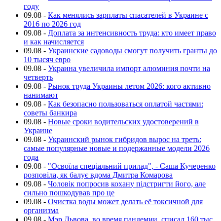
году
09.08
-
Как менялись зарплаты спасателей в Украине с
2016 по 2026 год
09.08
-
Доплата за интенсивность труда: кто имеет право
и как начисляется
09.08
-
Украинские садоводы смогут получить гранты до
10 тысяч евро
09.08
-
Украина увеличила импорт алюминия почти на
четверть
09.08
-
Рынок труда Украины летом 2026: кого активно
нанимают
09.08
-
Как безопасно пользоваться оплатой частями:
советы банкира
09.08
-
Новые сроки водительских удостоверений в
Украине
09.08
-
Украинский рынок гибридов вырос на треть:
самые популярные новые и подержанные модели 2026
года
09.08
-
"Освоїла спеціальний прилад", - Саша Кучеренко
розповіла, як балує вдома Дмитра Комарова
09.08
-
Чоловік попросив кохану підстригти його, але
сильно пошкодував про це
09.08
-
Очистка воды может делать её токсичной для
организма
09.08
-
Мэр Львова, во время пандемии, списал 160 тыс.