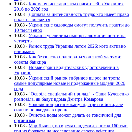
10.08
-
Как менялись зарплаты спасателей в Украине с
2016 по 2026 год
10.08
-
Доплата за интенсивность труда: кто имеет право
и как начисляется
10.08
-
Украинские садоводы смогут получить гранты до
10 тысяч евро
10.08
-
Украина увеличила импорт алюминия почти на
четверть
10.08
-
Рынок труда Украины летом 2026: кого активно
нанимают
10.08
-
Как безопасно пользоваться оплатой частями:
советы банкира
10.08
-
Новые сроки водительских удостоверений в
Украине
10.08
-
Украинский рынок гибридов вырос на треть:
самые популярные новые и подержанные модели 2026
года
10.08
-
"Освоїла спеціальний прилад", - Саша Кучеренко
розповіла, як балує вдома Дмитра Комарова
10.08
-
Чоловік попросив кохану підстригти його, але
сильно пошкодував про це
10.08
-
Очистка воды может делать её токсичной для
организма
10.08
-
Мэр Львова, во время пандемии, списал 160 тыс.
грн из бюджета на исследование своего рейтинга