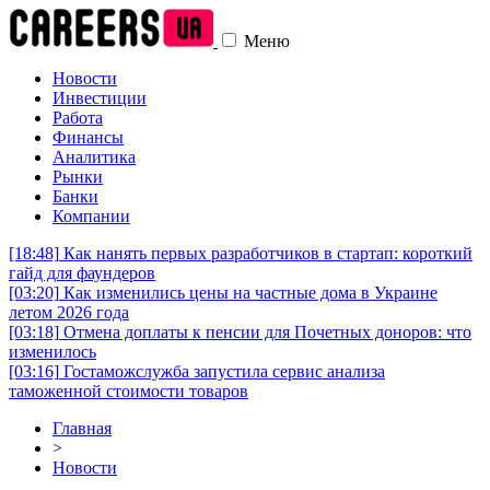
Меню
Новости
Инвестиции
Работа
Финансы
Аналитика
Рынки
Банки
Компании
[18:48]
Как нанять первых разработчиков в стартап: короткий
гайд для фаундеров
[03:20]
Как изменились цены на частные дома в Украине
летом 2026 года
[03:18]
Отмена доплаты к пенсии для Почетных доноров: что
изменилось
[03:16]
Гостаможслужба запустила сервис анализа
таможенной стоимости товаров
Главная
>
Новости