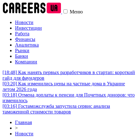
Меню
Новости
Инвестиции
Работа
Финансы
Аналитика
Рынки
Банки
Компании
[18:48]
Как нанять первых разработчиков в стартап: короткий
гайд для фаундеров
[03:20]
Как изменились цены на частные дома в Украине
летом 2026 года
[03:18]
Отмена доплаты к пенсии для Почетных доноров: что
изменилось
[03:16]
Гостаможслужба запустила сервис анализа
таможенной стоимости товаров
Главная
>
Новости