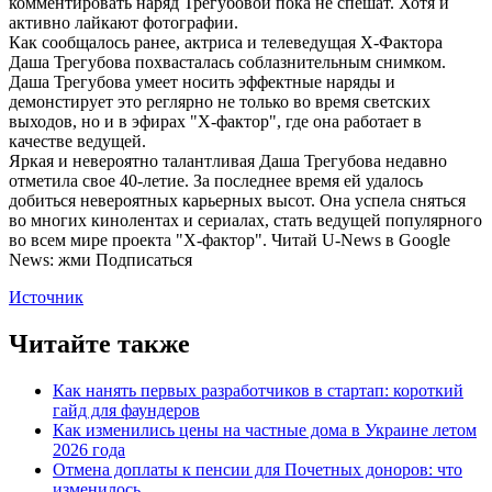
комментировать наряд Трегубовой пока не спешат. Хотя и
активно лайкают фотографии.
Как сообщалось ранее, актриса и телеведущая Х-Фактора
Даша Трегубова похвасталась соблазнительным снимком.
Даша Трегубова умеет носить эффектные наряды и
демонстирует это реглярно не только во время светских
выходов, но и в эфирах "Х-фактор", где она работает в
качестве ведущей.
Яркая и невероятно талантливая Даша Трегубова недавно
отметила свое 40-летие. За последнее время ей удалось
добиться невероятных карьерных высот. Она успела сняться
во многих кинолентах и сериалах, стать ведущей популярного
во всем мире проекта "Х-фактор". Читай U-News в Google
News: жми Подписаться
Источник
Читайте также
Как нанять первых разработчиков в стартап: короткий
гайд для фаундеров
Как изменились цены на частные дома в Украине летом
2026 года
Отмена доплаты к пенсии для Почетных доноров: что
изменилось