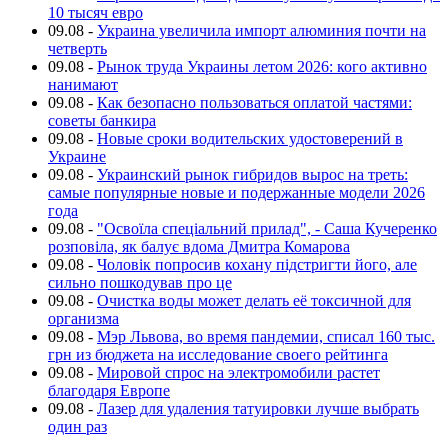
10 тысяч евро
09.08
-
Украина увеличила импорт алюминия почти на
четверть
09.08
-
Рынок труда Украины летом 2026: кого активно
нанимают
09.08
-
Как безопасно пользоваться оплатой частями:
советы банкира
09.08
-
Новые сроки водительских удостоверений в
Украине
09.08
-
Украинский рынок гибридов вырос на треть:
самые популярные новые и подержанные модели 2026
года
09.08
-
"Освоїла спеціальний прилад", - Саша Кучеренко
розповіла, як балує вдома Дмитра Комарова
09.08
-
Чоловік попросив кохану підстригти його, але
сильно пошкодував про це
09.08
-
Очистка воды может делать её токсичной для
организма
09.08
-
Мэр Львова, во время пандемии, списал 160 тыс.
грн из бюджета на исследование своего рейтинга
09.08
-
Мировой спрос на электромобили растет
благодаря Европе
09.08
-
Лазер для удаления татуировки лучше выбрать
один раз