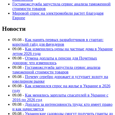
Гостаможслужба запустила сервис анализа таможенной
стоимости товаров
Мировой спрос на электромобили растет благодаря
Европе
Новости
09.08
-
Как нанять первых разработчиков в стартап:
короткий гайд для фаундеров
09.08
-
Как изменились цены на частные дома в Украине
летом 2026 года
09.08
-
Отмена доплаты к пенсии для Почетных
доноров: что изменилось
09.08
-
Гостаможслужба запустила сервис анализа
таможенной стоимости товаров
09.08
-
Почему серебро дорожает и уступает золоту на
ювелирном рынке
09.08
-
Как изменился спрос на жилье в Украине в 2026
году
09.08
-
Как менялись зарплаты спасателей в Украине с
2016 по 2026 год
09.08
-
Доплата за интенсивность труда: кто имеет право
и как начисляется
09.08
-
Украинские садоводы смогут получить гранты до