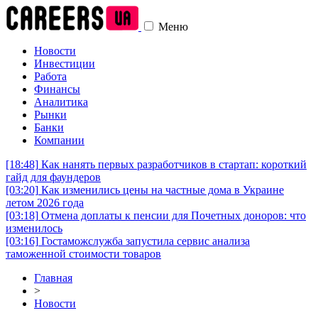
Меню
Новости
Инвестиции
Работа
Финансы
Аналитика
Рынки
Банки
Компании
[18:48]
Как нанять первых разработчиков в стартап: короткий
гайд для фаундеров
[03:20]
Как изменились цены на частные дома в Украине
летом 2026 года
[03:18]
Отмена доплаты к пенсии для Почетных доноров: что
изменилось
[03:16]
Гостаможслужба запустила сервис анализа
таможенной стоимости товаров
Главная
>
Новости