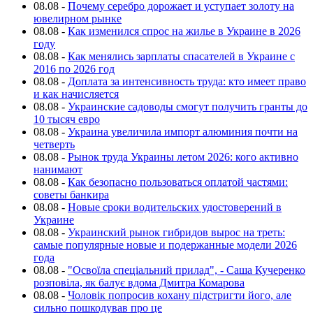
08.08
-
Почему серебро дорожает и уступает золоту на
ювелирном рынке
08.08
-
Как изменился спрос на жилье в Украине в 2026
году
08.08
-
Как менялись зарплаты спасателей в Украине с
2016 по 2026 год
08.08
-
Доплата за интенсивность труда: кто имеет право
и как начисляется
08.08
-
Украинские садоводы смогут получить гранты до
10 тысяч евро
08.08
-
Украина увеличила импорт алюминия почти на
четверть
08.08
-
Рынок труда Украины летом 2026: кого активно
нанимают
08.08
-
Как безопасно пользоваться оплатой частями:
советы банкира
08.08
-
Новые сроки водительских удостоверений в
Украине
08.08
-
Украинский рынок гибридов вырос на треть:
самые популярные новые и подержанные модели 2026
года
08.08
-
"Освоїла спеціальний прилад", - Саша Кучеренко
розповіла, як балує вдома Дмитра Комарова
08.08
-
Чоловік попросив кохану підстригти його, але
сильно пошкодував про це