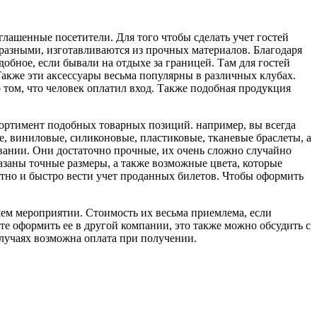
глашенные посетители. Для того чтобы сделать учет гостей
разными, изготавливаются из прочных материалов. Благодаря
обное, если бывали на отдыхе за границей. Там для гостей
акже эти аксессуары весьма популярны в различных клубах.
о том, что человек оплатил вход. Также подобная продукция
ортимент подобных товарных позиций. например, вы всегда
, виниловые, силиконовые, пластиковые, тканевые браслеты, а
вании. Они достаточно прочные, их очень сложно случайно
азаны точные размеры, а также возможные цвета, которые
ртно и быстро вести учет проданных билетов. Чтобы оформить
шем мероприятии. Стоимость их весьма приемлема, если
те оформить ее в другой компании, это также можно обсудить с
лучаях возможна оплата при получении.