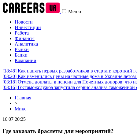
Меню
Новости
Инвестиции
Работа
Финансы
Аналитика
Рынки
Банки
Компании
[18:48]
Как нанять первых разработчиков в стартап: короткий г
[03:20]
Как изменились цены на частные дома в Украине летом 
[03:18]
Отмена доплаты к пенсии для Почетных доноров: что и
[03:16]
Гостаможслужба запустила сервис анализа таможенной 
Главная
>
Микс
16.07 20:25
Где заказать браслеты для мероприятий?