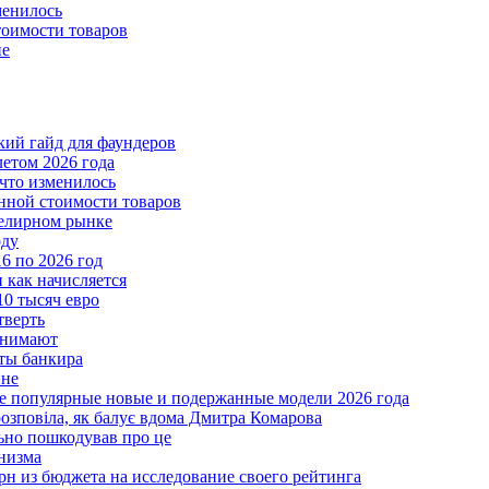
менилось
тоимости товаров
пе
ткий гайд для фаундеров
летом 2026 года
что изменилось
нной стоимости товаров
велирном рынке
оду
6 по 2026 год
и как начисляется
10 тысяч евро
тверть
анимают
еты банкира
ине
ые популярные новые и подержанные модели 2026 года
розповіла, як балує вдома Дмитра Комарова
льно пошкодував про це
анизма
грн из бюджета на исследование своего рейтинга