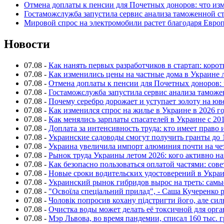
Отмена доплаты к пенсии для Почетных доноров: что из
Гостаможслужба запустила сервис анализа таможенной с
Мировой спрос на электромобили растет благодаря Евро
Новости
07.08
-
Как нанять первых разработчиков в стартап: коро
07.08
-
Как изменились цены на частные дома в Украине 
07.08
-
Отмена доплаты к пенсии для Почетных доноров: 
07.08
-
Гостаможслужба запустила сервис анализа таможе
07.08
-
Почему серебро дорожает и уступает золоту на ю
07.08
-
Как изменился спрос на жилье в Украине в 2026 г
07.08
-
Как менялись зарплаты спасателей в Украине с 201
07.08
-
Доплата за интенсивность труда: кто имеет право 
07.08
-
Украинские садоводы смогут получить гранты до 
07.08
-
Украина увеличила импорт алюминия почти на че
07.08
-
Рынок труда Украины летом 2026: кого активно н
07.08
-
Как безопасно пользоваться оплатой частями: сов
07.08
-
Новые сроки водительских удостоверений в Укра
07.08
-
Украинский рынок гибридов вырос на треть: сам
07.08
-
"Освоїла спеціальний прилад", - Саша Кучеренко 
07.08
-
Чоловік попросив кохану підстригти його, але си
07.08
-
Очистка воды может делать её токсичной для орг
07.08
-
Мэр Львова, во время пандемии, списал 160 тыс. 