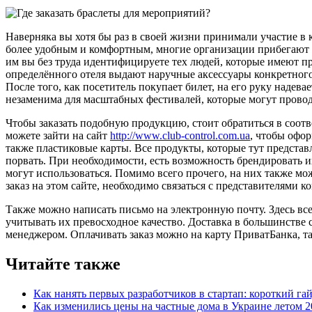
Наверняка вы хотя бы раз в своей жизни принимали участие в 
более удобным и комфортным, многие организации прибегают к
им вы без труда идентифицируете тех людей, которые имеют пр
определённого отеля выдают наручные аксессуары конкретного
После того, как посетитель покупает билет, на его руку надев
незаменима для масштабных фестивалей, которые могут прово
Чтобы заказать подобную продукцию, стоит обратиться в соо
можете зайти на сайт
http://www.club-control.com.ua
, чтобы офо
также пластиковые карты. Все продукты, которые тут предста
порвать. При необходимости, есть возможность брендировать 
могут использоваться. Помимо всего прочего, на них также м
заказ на этом сайте, необходимо связаться с представителями к
Также можно написать письмо на электронную почту. Здесь все
учитывать их превосходное качество. Доставка в большинстве 
менеджером. Оплачивать заказ можно на карту ПриватБанка, т
Читайте также
Как нанять первых разработчиков в стартап: короткий га
Как изменились цены на частные дома в Украине летом 2