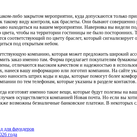
каком-либо закрытом мероприятии, куда допускаются только при
 такому виду контроля, как браслеты. Они бывают совершенно 
аво находиться на вашем мероприятии. Наверняка вы видели под
 цвета, чтобы на территории гостиницы не было посторонних. Т
ается соответствующий по цвету браслет, который сигнализирует 
диться под открытым небом.
тветствующую компанию, которая может предложить широкий асс
рмить заказ именно там. Фирма предлагает покупателям бумажные
влены, отличаются высоким качеством и надежностью в использо
их, нанеся вашу информацию или логотип компании. На сайте ук
ожно наносить штрих коды и коды, которые помогут более комфо
омпании по тем телефонам, которые указаны в разделе контактов.
гда изготовят именно такие вещи, которые будут полезны на ва
случаев осуществляется компанией Новая почта. Но если вы хоти
акже возможны безналичные банковские платежи. В некоторых с
йд для фаундеров
026 года