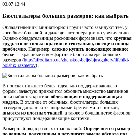
03.07 13:44
Бюстгальтеры больших размеров: как выбрать
Обладательницы миниатюрной груди часто завидуют тем, у
кого бюст большой, и даже делают операции по увеличению.
Однако обладательницы роскошных форм знают, что к
рупная
грудь это не только красиво и сексуально, но еще и иногда
проблемно.
Например,
сложно купить подходящее нижнее
белье
— красивые и комфортные бюстгальтеры больших
размеров (
http://afrodita.zp.ua/zhenskoe-belje/bjustgaltery/lifchiki-
bolshix-razmerov
) .
В поисках нижнего белья, идеально поддерживающего
формы, зачастую приходится обходить множество магазинов,
пока найдется красиво
облегающая и поддерживающая
модель
. В отличие от обычных, бюстгальтеры больших
размеров дополняются широкими бретелями и спинкой,
шьются из плотных тканей
, а также в большинстве фасонов
присутствуют поддерживающие косточки.
Размерный ряд в разных странах свой.
Определяется размер
по данным, полученным в результате замера обхвата под