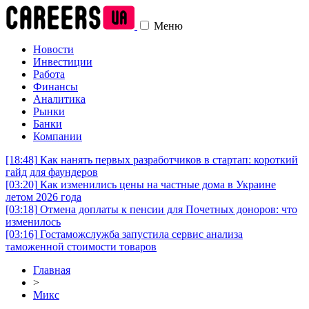
Меню
Новости
Инвестиции
Работа
Финансы
Аналитика
Рынки
Банки
Компании
[18:48]
Как нанять первых разработчиков в стартап: короткий
гайд для фаундеров
[03:20]
Как изменились цены на частные дома в Украине
летом 2026 года
[03:18]
Отмена доплаты к пенсии для Почетных доноров: что
изменилось
[03:16]
Гостаможслужба запустила сервис анализа
таможенной стоимости товаров
Главная
>
Микс