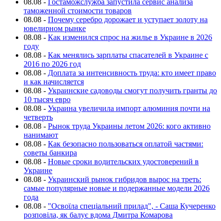
08.08
-
Гостаможслужба запустила сервис анализа
таможенной стоимости товаров
08.08
-
Почему серебро дорожает и уступает золоту на
ювелирном рынке
08.08
-
Как изменился спрос на жилье в Украине в 2026
году
08.08
-
Как менялись зарплаты спасателей в Украине с
2016 по 2026 год
08.08
-
Доплата за интенсивность труда: кто имеет право
и как начисляется
08.08
-
Украинские садоводы смогут получить гранты до
10 тысяч евро
08.08
-
Украина увеличила импорт алюминия почти на
четверть
08.08
-
Рынок труда Украины летом 2026: кого активно
нанимают
08.08
-
Как безопасно пользоваться оплатой частями:
советы банкира
08.08
-
Новые сроки водительских удостоверений в
Украине
08.08
-
Украинский рынок гибридов вырос на треть:
самые популярные новые и подержанные модели 2026
года
08.08
-
"Освоїла спеціальний прилад", - Саша Кучеренко
розповіла, як балує вдома Дмитра Комарова