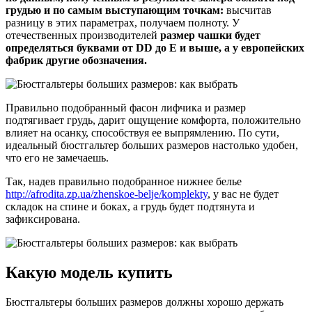
грудью и по самым выступающим точкам:
высчитав
разницу в этих параметрах, получаем полноту. У
отечественных производителей
размер чашки будет
определяться буквами от DD до Е и выше, а у европейских
фабрик другие обозначения.
Правильно подобранный фасон лифчика и размер
подтягивает грудь, дарит ощущение комфорта, положительно
влияет на осанку, способствуя ее выпрямлению. По сути,
идеальный бюстгальтер больших размеров настолько удобен,
что его не замечаешь.
Так, надев правильно подобранное нижнее белье
http://afrodita.zp.ua/zhenskoe-belje/komplekty
, у вас не будет
складок на спине и боках, а грудь будет подтянута и
зафиксирована.
Какую модель купить
Бюстгальтеры больших размеров должны хорошо держать