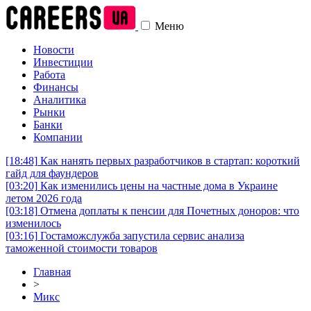
Меню
Новости
Инвестиции
Работа
Финансы
Аналитика
Рынки
Банки
Компании
[18:48]
Как нанять первых разработчиков в стартап: короткий
гайд для фаундеров
[03:20]
Как изменились цены на частные дома в Украине
летом 2026 года
[03:18]
Отмена доплаты к пенсии для Почетных доноров: что
изменилось
[03:16]
Гостаможслужба запустила сервис анализа
таможенной стоимости товаров
Главная
>
Микс