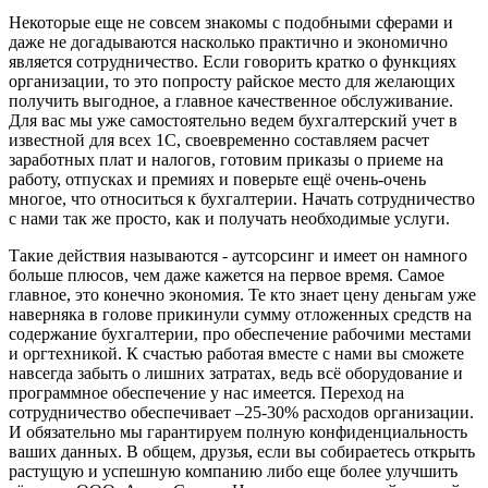
Некоторые еще не совсем знакомы с подобными сферами и
даже не догадываются насколько практично и экономично
является сотрудничество. Если говорить кратко о функциях
организации, то это попросту райское место для желающих
получить выгодное, а главное качественное обслуживание.
Для вас мы уже самостоятельно ведем бухгалтерский учет в
известной для всех 1С, своевременно составляем расчет
заработных плат и налогов, готовим приказы о приеме на
работу, отпусках и премиях и поверьте ещё очень-очень
многое, что относиться к бухгалтерии. Начать сотрудничество
с нами так же просто, как и получать необходимые услуги.
Такие действия называются - аутсорсинг и имеет он намного
больше плюсов, чем даже кажется на первое время. Самое
главное, это конечно экономия. Те кто знает цену деньгам уже
наверняка в голове прикинули сумму отложенных средств на
содержание бухгалтерии, про обеспечение рабочими местами
и оргтехникой. К счастью работая вместе с нами вы сможете
навсегда забыть о лишних затратах, ведь всё оборудование и
программное обеспечение у нас имеется. Переход на
сотрудничество обеспечивает –25-30% расходов организации.
И обязательно мы гарантируем полную конфиденциальность
ваших данных. В общем, друзья, если вы собираетесь открыть
растущую и успешную компанию либо еще более улучшить