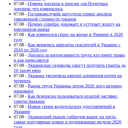
07.08
-
Отмена доплаты к пенсии для Почетных
доноров: что изменилось
07.08
-
Гостаможслужба запустила сервис анализа
таможенной стоимости товаров
07.08
-
Почему серебро дорожает и уступает золоту на
ювелирном рынке
07.08
-
Как изменился спрос на жилье в Украине в 2026
году
07.08
-
Как менялись зарплаты спасателей в Украине с
2016 по 2026 год
07.08
-
Доплата за интенсивность труда: кто имеет право
и как начисляется
07.08
-
Украинские садоводы смогут получить гранты до
10 тысяч евро
07.08
-
Украина увеличила импорт алюминия почти на
четверть
07.08
-
Рынок труда Украины летом 2026: кого активно
нанимают
07.08
-
Как безопасно пользоваться оплатой частями:
советы банкира
07.08
-
Новые сроки водительских удостоверений в
Украине
07.08
-
Украинский рынок гибридов вырос на треть:
самые популярные новые и подержанные модели 2026
года