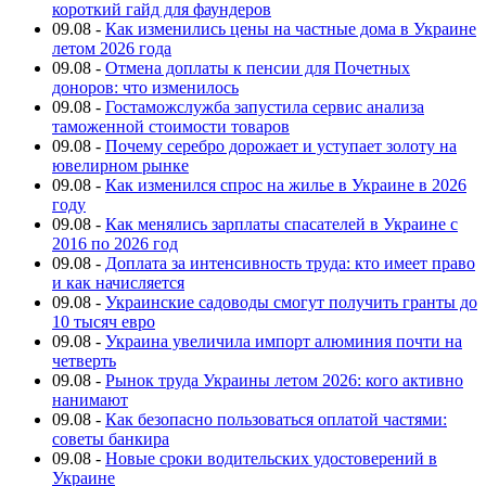
короткий гайд для фаундеров
09.08
-
Как изменились цены на частные дома в Украине
летом 2026 года
09.08
-
Отмена доплаты к пенсии для Почетных
доноров: что изменилось
09.08
-
Гостаможслужба запустила сервис анализа
таможенной стоимости товаров
09.08
-
Почему серебро дорожает и уступает золоту на
ювелирном рынке
09.08
-
Как изменился спрос на жилье в Украине в 2026
году
09.08
-
Как менялись зарплаты спасателей в Украине с
2016 по 2026 год
09.08
-
Доплата за интенсивность труда: кто имеет право
и как начисляется
09.08
-
Украинские садоводы смогут получить гранты до
10 тысяч евро
09.08
-
Украина увеличила импорт алюминия почти на
четверть
09.08
-
Рынок труда Украины летом 2026: кого активно
нанимают
09.08
-
Как безопасно пользоваться оплатой частями:
советы банкира
09.08
-
Новые сроки водительских удостоверений в
Украине