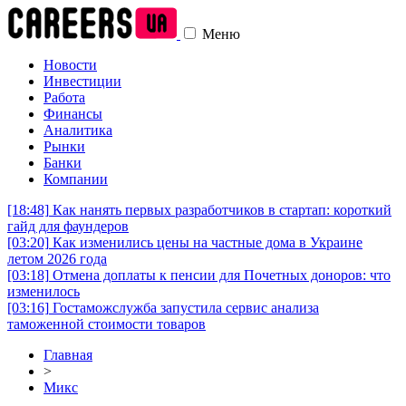
Меню
Новости
Инвестиции
Работа
Финансы
Аналитика
Рынки
Банки
Компании
[18:48]
Как нанять первых разработчиков в стартап: короткий
гайд для фаундеров
[03:20]
Как изменились цены на частные дома в Украине
летом 2026 года
[03:18]
Отмена доплаты к пенсии для Почетных доноров: что
изменилось
[03:16]
Гостаможслужба запустила сервис анализа
таможенной стоимости товаров
Главная
>
Микс