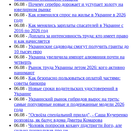
06.08
-
Почему серебро дорожает и уступает золоту на
ювелирном рынке
06.08
-
Как изменился спрос на жилье в Украине в 2026
году
06.08
-
Как менялись зарплаты спасателей в Украине с
2016 по 2026 год
06.08
-
Доплата за интенсивность труда: кто имеет право
и как начисляется
06.08
-
Украинские садоводы смогут получить гранты до
10 тысяч евро
06.08
-
Украина увеличила импорт алюминия почти на
четверть
06.08
-
Рынок труда Украины летом 2026: кого активно
нанимают
06.08
-
Как безопасно пользоваться оплатой частями:
советы банкира
06.08
-
Новые сроки водительских удостоверений в
Украине
06.08
-
Украинский рынок гибридов вырос на треть:
самые популярные новые и подержанные модели 2026
года
06.08
-
"Освоїла спеціальний прилад", - Саша Кучеренко
розповіла, як балує вдома Дмитра Комарова
06.08
-
Чоловік попросив кохану підстригти його, але
сильно пошкодував про це