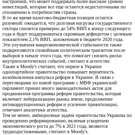
настроений, что может поддержать более высокие уровни
инвестиций, которые все еще остаются недостаточными по
отношению к потребностям страны.
В то же время налогово-бюджетная позиция остается
разумной: ожидается, что долговая нагрузка государственного
сектора снизится примерно до 54% ВВП к концу следующего
года и будет поддерживаться скромным дефицитом с целевым
показателем 2,1% ВВП, заложенным в бюджете 2020 года.
Эти улучшения макроэкономической стабильности также
подкрепляются спокойным политическим транзитом после
выборов в начале этого года, что помогает снизить риски
внутриполитических событий, считают в агентстве.
Также в Moody's считают, что первое в Украине
однопартийное правительство повышает вероятность
возобновления импульса реформ в Украине. В связи с
переговорами по новой программе с МВФ украинский
парламент принял много законодательных актов для
продвижения программы реформ правительства, которая
включает либерализацию рынка земли, продолжение
антикоррупционных реформ и усиление приватизации,
отмечают аналитики агентства.
Тем не менее, амбициозные задачи правительства Украины по
проведению реформированию, включая ускорению
экономического роста до 7% в 2021 года, являются
труднодостижимыми, считают в Moody's.