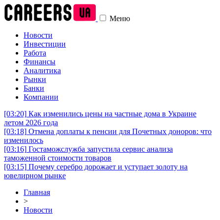
Меню
Новости
Инвестиции
Работа
Финансы
Аналитика
Рынки
Банки
Компании
[03:20]
Как изменились цены на частные дома в Украине
летом 2026 года
[03:18]
Отмена доплаты к пенсии для Почетных доноров: что
изменилось
[03:16]
Гостаможслужба запустила сервис анализа
таможенной стоимости товаров
[03:15]
Почему серебро дорожает и уступает золоту на
ювелирном рынке
Главная
>
Новости