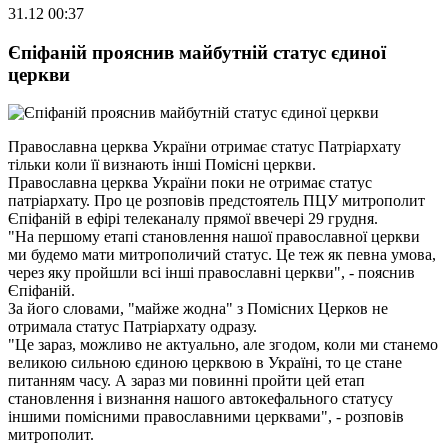
31.12 00:37
Єпіфаній прояснив майбутній статус єдиної
церкви
Православна церква України отримає статус Патріархату
тільки коли її визнають інші Помісні церкви.
Православна церква України поки не отримає статус
патріархату. Про це розповів предстоятель ПЦУ митрополит
Єпіфаній в ефірі телеканалу прямої ввечері 29 грудня.
"На першому етапі становлення нашої православної церкви
ми будемо мати митрополичий статус. Це теж як певна умова,
через яку пройшли всі інші православні церкви", - пояснив
Єпіфаній.
За його словами, "майже жодна" з Помісних Церков не
отримала статус Патріархату одразу.
"Це зараз, можливо не актуально, але згодом, коли ми станемо
великою сильною єдиною церквою в Україні, то це стане
питанням часу. А зараз ми повинні пройти цей етап
становлення і визнання нашого автокефального статусу
іншими помісними православними церквами", - розповів
митрополит.