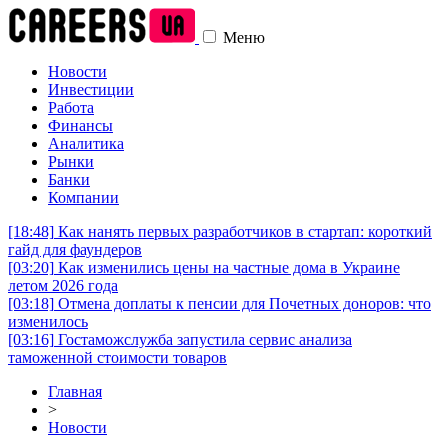
Меню
Новости
Инвестиции
Работа
Финансы
Аналитика
Рынки
Банки
Компании
[18:48]
Как нанять первых разработчиков в стартап: короткий
гайд для фаундеров
[03:20]
Как изменились цены на частные дома в Украине
летом 2026 года
[03:18]
Отмена доплаты к пенсии для Почетных доноров: что
изменилось
[03:16]
Гостаможслужба запустила сервис анализа
таможенной стоимости товаров
Главная
>
Новости