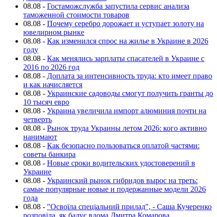
08.08
-
Гостаможслужба запустила сервис анализа
таможенной стоимости товаров
08.08
-
Почему серебро дорожает и уступает золоту на
ювелирном рынке
08.08
-
Как изменился спрос на жилье в Украине в 2026
году
08.08
-
Как менялись зарплаты спасателей в Украине с
2016 по 2026 год
08.08
-
Доплата за интенсивность труда: кто имеет право
и как начисляется
08.08
-
Украинские садоводы смогут получить гранты до
10 тысяч евро
08.08
-
Украина увеличила импорт алюминия почти на
четверть
08.08
-
Рынок труда Украины летом 2026: кого активно
нанимают
08.08
-
Как безопасно пользоваться оплатой частями:
советы банкира
08.08
-
Новые сроки водительских удостоверений в
Украине
08.08
-
Украинский рынок гибридов вырос на треть:
самые популярные новые и подержанные модели 2026
года
08.08
-
"Освоїла спеціальний прилад", - Саша Кучеренко
розповіла, як балує вдома Дмитра Комарова