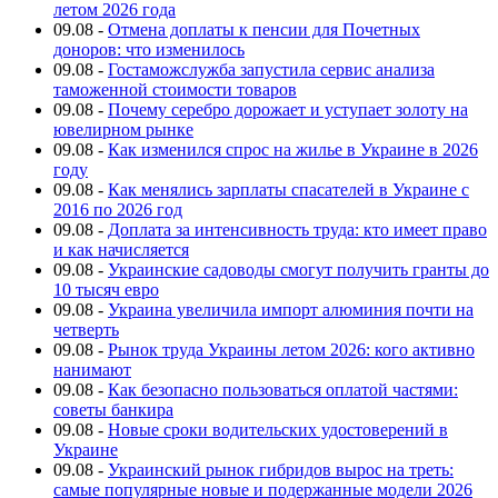
летом 2026 года
09.08
-
Отмена доплаты к пенсии для Почетных
доноров: что изменилось
09.08
-
Гостаможслужба запустила сервис анализа
таможенной стоимости товаров
09.08
-
Почему серебро дорожает и уступает золоту на
ювелирном рынке
09.08
-
Как изменился спрос на жилье в Украине в 2026
году
09.08
-
Как менялись зарплаты спасателей в Украине с
2016 по 2026 год
09.08
-
Доплата за интенсивность труда: кто имеет право
и как начисляется
09.08
-
Украинские садоводы смогут получить гранты до
10 тысяч евро
09.08
-
Украина увеличила импорт алюминия почти на
четверть
09.08
-
Рынок труда Украины летом 2026: кого активно
нанимают
09.08
-
Как безопасно пользоваться оплатой частями:
советы банкира
09.08
-
Новые сроки водительских удостоверений в
Украине
09.08
-
Украинский рынок гибридов вырос на треть:
самые популярные новые и подержанные модели 2026