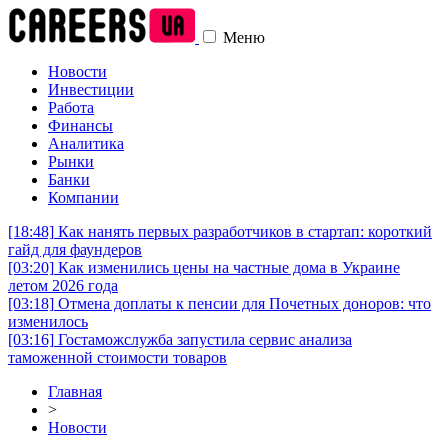
Меню
Новости
Инвестиции
Работа
Финансы
Аналитика
Рынки
Банки
Компании
[18:48]
Как нанять первых разработчиков в стартап: короткий
гайд для фаундеров
[03:20]
Как изменились цены на частные дома в Украине
летом 2026 года
[03:18]
Отмена доплаты к пенсии для Почетных доноров: что
изменилось
[03:16]
Гостаможслужба запустила сервис анализа
таможенной стоимости товаров
Главная
>
Новости