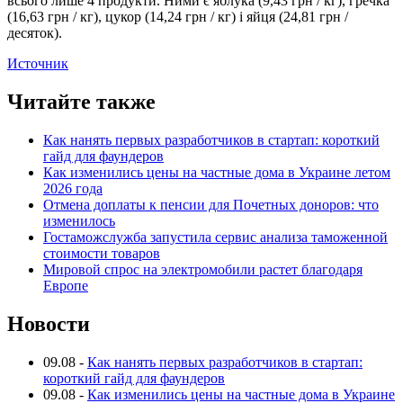
всього лише 4 продукти. Ними є яблука (9,43 грн / кг), гречка
(16,63 грн / кг), цукор (14,24 грн / кг) і яйця (24,81 грн /
десяток).
Источник
Читайте также
Как нанять первых разработчиков в стартап: короткий
гайд для фаундеров
Как изменились цены на частные дома в Украине летом
2026 года
Отмена доплаты к пенсии для Почетных доноров: что
изменилось
Гостаможслужба запустила сервис анализа таможенной
стоимости товаров
Мировой спрос на электромобили растет благодаря
Европе
Новости
09.08
-
Как нанять первых разработчиков в стартап:
короткий гайд для фаундеров
09.08
-
Как изменились цены на частные дома в Украине