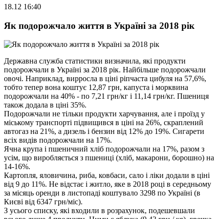
18.12 16:40
Як подорожчало життя в Україні за 2018 рік
Державна служба статистики визначила, які продукти
подорожчали в Україні за 2018 рік. Найбільше подорожчали
овочі. Наприклад, вирросла в ціні ріпчаста цибуля на 57,6%,
тобто тепер вона коштує 12,87 грн, капуста і морквина
подорожчали на 40% - по 7,21 грн/кг і 11,14 грн/кг. Пшениця
також додала в ціні 35%.
Подорожчали не тільки продукти харчування, але і проїзд у
міському транспорті підвищився в ціні на 26%, скраплений
автогаз на 21%, а дизель і бензин від 12% до 19%. Сигарети
всіх видів подорожчали на 17%.
Ячна крупа і пшеничний хліб подорожчали на 17%, разом з
усім, що виробляється з пшениці (хліб, макарони, борошно) на
14-16%.
Картопля, яловичина, риба, ковбаси, сало і ліки додали в ціні
від 9 до 11%. Не відстає і житло, яке в 2018 році в середньому
за місяць оренди в листопаді коштувало 3298 по Україні (в
Києві від 6347 грн/міс).
З усього списку, які входили в розрахунок, подешевшали