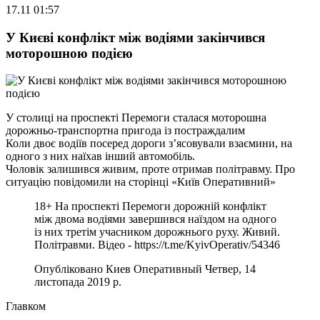
17.11 01:57
У Києві конфлікт між водіями закінчився
моторошною подією
У столиці на проспекті Перемоги сталася моторошна
дорожньо-транспортна пригода із постраждалим
Коли двоє водіїв посеред дороги з’ясовували взаємини, на
одного з них наїхав інший автомобіль.
Чоловік залишився живим, проте отримав політравму. Про
ситуацію повідомили на сторінці «Київ Оперативний»
18+ На проспекті Перемоги дорожній конфлікт
між двома водіями завершився наїздом на одного
із них третім учасником дорожнього руху. Живий.
Політравми. Відео - https://t.me/KyivOperativ/54346
Опубліковано Киев Оперативный Четвер, 14
листопада 2019 р.
Главком