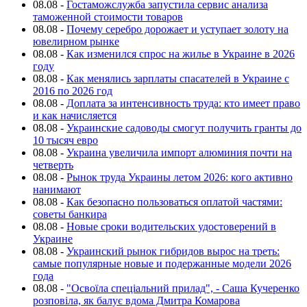
08.08
-
Гостаможслужба запустила сервис анализа
таможенной стоимости товаров
08.08
-
Почему серебро дорожает и уступает золоту на
ювелирном рынке
08.08
-
Как изменился спрос на жилье в Украине в 2026
году
08.08
-
Как менялись зарплаты спасателей в Украине с
2016 по 2026 год
08.08
-
Доплата за интенсивность труда: кто имеет право
и как начисляется
08.08
-
Украинские садоводы смогут получить гранты до
10 тысяч евро
08.08
-
Украина увеличила импорт алюминия почти на
четверть
08.08
-
Рынок труда Украины летом 2026: кого активно
нанимают
08.08
-
Как безопасно пользоваться оплатой частями:
советы банкира
08.08
-
Новые сроки водительских удостоверений в
Украине
08.08
-
Украинский рынок гибридов вырос на треть:
самые популярные новые и подержанные модели 2026
года
08.08
-
"Освоїла спеціальний прилад", - Саша Кучеренко
розповіла, як балує вдома Дмитра Комарова