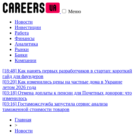
Меню
Новости
Инвестиции
Работа
Финансы
Аналитика
Рынки
Банки
Компании
[18:48]
Как нанять первых разработчиков в стартап: короткий
гайд для фаундеров
[03:20]
Как изменились цены на частные дома в Украине
летом 2026 года
[03:18]
Отмена доплаты к пенсии для Почетных доноров: что
изменилось
[03:16]
Гостаможслужба запустила сервис анализа
таможенной стоимости товаров
Главная
>
Новости