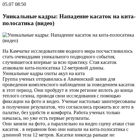
05.07 08:50
Уникальные кадры: Нападение касаток на кита-
полосатика (видео)
На Камчатке исследователям водного мира посчастливилось
стать очевидцами уникального подводного события,
случившегося впервые за всю практику. Стая касаток
атаковали кита-полосатика 12-метровой длины.
Уникальные кадры охоты акул на кита
Группа ученых отправилась в Авачинский залив для
проведения комплексного наблюдения за поведением касаток
в этот период. Они пробудут в этом регионе вплоть до конца
теплого сезона, проводя свои исследования с помощью
фиксации на фото и видео. Ученые настолько заинтересованы
в получении результатов, что согласились прожить все лето в
палатке, без удобств и комфорта. Работа ученых только
началась, но уже есть первые результаты.
Они заняли на фото, а параллельно на видео сцену атаки стаи
касаток . в неравном бою они напали на кита-полосатика с
длинной тела 12 метров. Касатки никогда раньше не