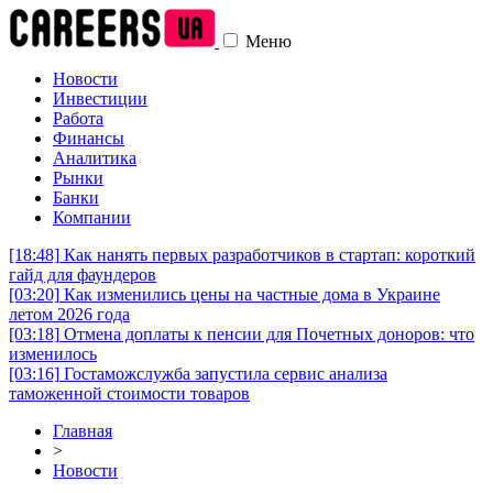
Меню
Новости
Инвестиции
Работа
Финансы
Аналитика
Рынки
Банки
Компании
[18:48]
Как нанять первых разработчиков в стартап: короткий
гайд для фаундеров
[03:20]
Как изменились цены на частные дома в Украине
летом 2026 года
[03:18]
Отмена доплаты к пенсии для Почетных доноров: что
изменилось
[03:16]
Гостаможслужба запустила сервис анализа
таможенной стоимости товаров
Главная
>
Новости