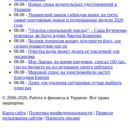
08.08
-
Новые сроки водительских удостоверений в
Украине
08.08
-
Украинский рынок гибридов вырос на треть:
самые популярные новые и подержанные модели 2026
года
08.08
-
"Освоїла спеціальний прилад", - Саша Кучеренко
розповіла, як балує вдома Дмитра Комарова
08.08
-
Чоловік попросив кохану підстригти його, але
сильно пошкодував про це
08.08
-
Очистка воды может делать её токсичной для
организма
08.08
-
Мэр Львова, во время пандемии, списал 160 тыс.
грн из бюджета на исследование своего рейтинга
08.08
-
Мировой спрос на электромобили растет
благодаря Европе
08.08
-
Лазер для удаления татуировки лучше выбрать
один раз
© 2006-2026, Работа и финансы в Украине. Все права
защищены.
Карта сайта
|
Политика конфиденциальности
|
Правила
пользования сайтом
|
Написать письмо