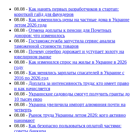
08.08
-
Как нанять первых разработчиков в стартап:
короткий гайд для фаундеров
08.08
-
Как изменились цены на частные дома в Украине
летом 2026 года
08.08
-
Отмена доплаты к пенсии для Почетных
доноров: что изменилось
08.08
-
Гостаможслужба запустила сервис анализа
таможенной стоимости товаров
08.08
-
Почему серебро дорожает и уступает золоту на
ювелирном рынке
08.08
-
Как изменился спрос на жилье в Украине в 2026
году
08.08
-
Как менялись зарплаты спасателей в Украине с
2016 по 2026 год
08.08
-
Доплата за интенсивность труда: кто имеет право
и как начисляется
08.08
-
Украинские садоводы смогут получить гранты до
10 тысяч евро
08.08
-
Украина увеличила импорт алюминия почти на
четверть
08.08
-
Рынок труда Украины летом 2026: кого активно
нанимают
08.08
-
Как безопасно пользоваться оплатой частями:
советы банкира