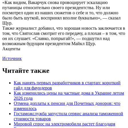
«Как видим, Вакарчук снова провоцирует эскалацию
путаницы относительно своего президентства. Ну или
посмотрел один из наших сюжетов о себе и то, что должно
было быть шуткой, воспринял вполне буквально», — сказал
Щур.
Также журналист добавил, что хорошая новость заключается в
том, что Святослав смотрит его передачу, а плохая – в том, что
он их слушает. «Славко, попрыгай!», — подшутил над
возможным будущим президентом Майкл Щур.
Акценты
Источник
Читайте также
Как нанять первых разработчиков в стартап: короткий
гайд для фаундеров
Как изменились цены на частные дома в Украине летом
2026 года
Отмена доплаты к пенсии для Почетных доноров: что
изменилось
Гостаможслужба запустила сервис анализа таможенной
стоимости товаров
Мировой спрос на электромобили растет благодаря