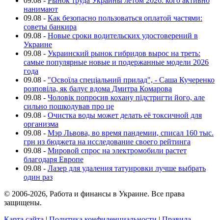
09.08
-
Рынок труда Украины летом 2026: кого активно
нанимают
09.08
-
Как безопасно пользоваться оплатой частями:
советы банкира
09.08
-
Новые сроки водительских удостоверений в
Украине
09.08
-
Украинский рынок гибридов вырос на треть:
самые популярные новые и подержанные модели 2026
года
09.08
-
"Освоїла спеціальний прилад", - Саша Кучеренко
розповіла, як балує вдома Дмитра Комарова
09.08
-
Чоловік попросив кохану підстригти його, але
сильно пошкодував про це
09.08
-
Очистка воды может делать её токсичной для
организма
09.08
-
Мэр Львова, во время пандемии, списал 160 тыс.
грн из бюджета на исследование своего рейтинга
09.08
-
Мировой спрос на электромобили растет
благодаря Европе
09.08
-
Лазер для удаления татуировки лучше выбрать
один раз
© 2006-2026, Работа и финансы в Украине. Все права
защищены.
Карта сайта
|
Политика конфиденциальности
|
Правила