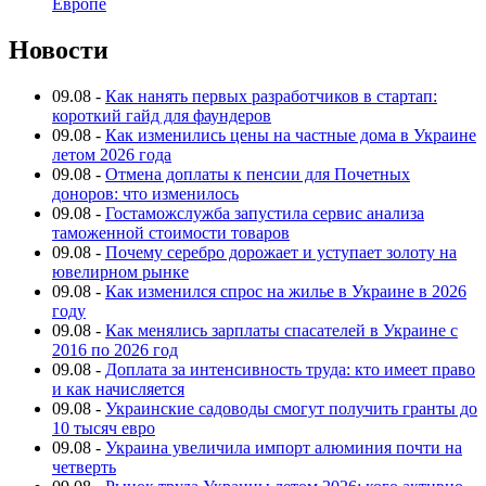
Европе
Новости
09.08
-
Как нанять первых разработчиков в стартап:
короткий гайд для фаундеров
09.08
-
Как изменились цены на частные дома в Украине
летом 2026 года
09.08
-
Отмена доплаты к пенсии для Почетных
доноров: что изменилось
09.08
-
Гостаможслужба запустила сервис анализа
таможенной стоимости товаров
09.08
-
Почему серебро дорожает и уступает золоту на
ювелирном рынке
09.08
-
Как изменился спрос на жилье в Украине в 2026
году
09.08
-
Как менялись зарплаты спасателей в Украине с
2016 по 2026 год
09.08
-
Доплата за интенсивность труда: кто имеет право
и как начисляется
09.08
-
Украинские садоводы смогут получить гранты до
10 тысяч евро
09.08
-
Украина увеличила импорт алюминия почти на
четверть