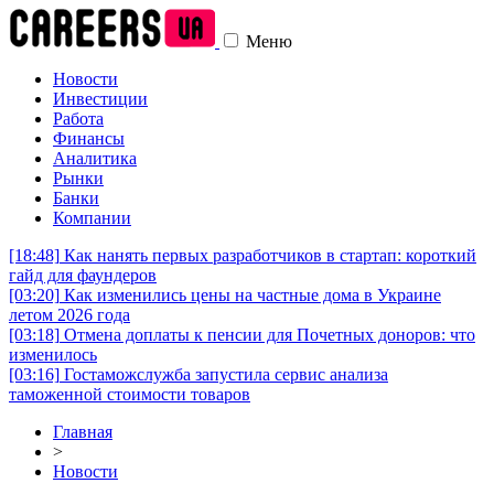
Меню
Новости
Инвестиции
Работа
Финансы
Аналитика
Рынки
Банки
Компании
[18:48]
Как нанять первых разработчиков в стартап: короткий
гайд для фаундеров
[03:20]
Как изменились цены на частные дома в Украине
летом 2026 года
[03:18]
Отмена доплаты к пенсии для Почетных доноров: что
изменилось
[03:16]
Гостаможслужба запустила сервис анализа
таможенной стоимости товаров
Главная
>
Новости