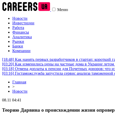
Меню
Новости
Инвестиции
Работа
Финансы
Аналитика
Рынки
Банки
Компании
[18:48]
Как нанять первых разработчиков в стартап: короткий г
[03:20]
Как изменились цены на частные дома в Украине летом 
[03:18]
Отмена доплаты к пенсии для Почетных доноров: что и
[03:16]
Гостаможслужба запустила сервис анализа таможенной 
Главная
>
Новости
08.11 04:41
Теорию Дарвина о происхождении жизни опровер