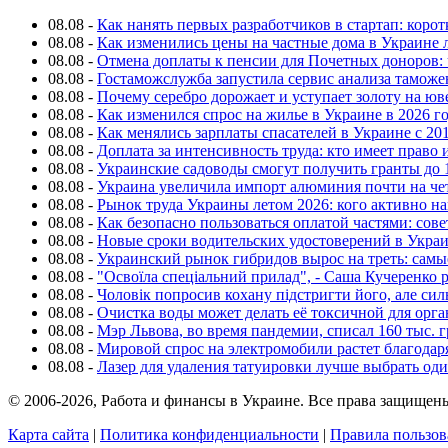
08.08
-
Как нанять первых разработчиков в стартап: коро
08.08
-
Как изменились цены на частные дома в Украине 
08.08
-
Отмена доплаты к пенсии для Почетных доноров: 
08.08
-
Гостаможслужба запустила сервис анализа таможе
08.08
-
Почему серебро дорожает и уступает золоту на ю
08.08
-
Как изменился спрос на жилье в Украине в 2026 г
08.08
-
Как менялись зарплаты спасателей в Украине с 201
08.08
-
Доплата за интенсивность труда: кто имеет право 
08.08
-
Украинские садоводы смогут получить гранты до 
08.08
-
Украина увеличила импорт алюминия почти на че
08.08
-
Рынок труда Украины летом 2026: кого активно н
08.08
-
Как безопасно пользоваться оплатой частями: сов
08.08
-
Новые сроки водительских удостоверений в Укра
08.08
-
Украинский рынок гибридов вырос на треть: сам
08.08
-
"Освоїла спеціальний прилад", - Саша Кучеренко 
08.08
-
Чоловік попросив кохану підстригти його, але си
08.08
-
Очистка воды может делать её токсичной для орг
08.08
-
Мэр Львова, во время пандемии, списал 160 тыс. 
08.08
-
Мировой спрос на электромобили растет благодар
08.08
-
Лазер для удаления татуировки лучше выбрать оди
© 2006-2026, Работа и финансы в Украине. Все права защищен
Карта сайта
|
Политика конфиденциальности
|
Правила пользов