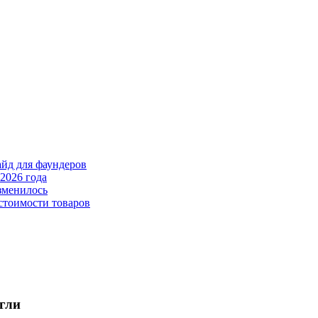
айд для фаундеров
2026 года
зменилось
стоимости товаров
гли