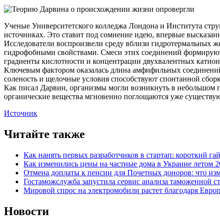
Ученые Университетского колледжа Лондона и Института стру
источниках. Это ставит под сомнение идею, впервые высказан
Исследователи воспроизвели среду вблизи гидротермальных ж
гидрофобными свойствами. Смеси этих соединений формируют 
градиенты кислотности и концентрации двухвалентных катионов
Ключевым фактором оказалась длина амфифильных соединений. 
соленость и щелочные условия способствуют спонтанной сборк
Как писал Дарвин, организмы могли возникнуть в небольшом п
органические вещества мгновенно поглощаются уже существ
Источник
Читайте также
Как нанять первых разработчиков в стартап: короткий га
Как изменились цены на частные дома в Украине летом 2
Отмена доплаты к пенсии для Почетных доноров: что из
Гостаможслужба запустила сервис анализа таможенной с
Мировой спрос на электромобили растет благодаря Евро
Новости