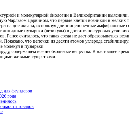
ктурной и молекулярной биологии в Великобритании выяснили, 
ную Чарльзом Дарвином, что первые клетки возникли в мелких т
ерл на дне океана, используя длинноцепочечные амфифильные 
липидные пузырьки (везикулы) в достаточно суровых условиях,
. Ранее считалось, что такая среда не дает образовываться ве
Показано, что цепочки из десяти атомов углерода стабилизиру
е молекул в пузырьки.
руду, содержащем все необходимые вещества. В настоящее время
ующими живыми существами.
йд для фаундеров
026 года
менилось
тоимости товаров
пе