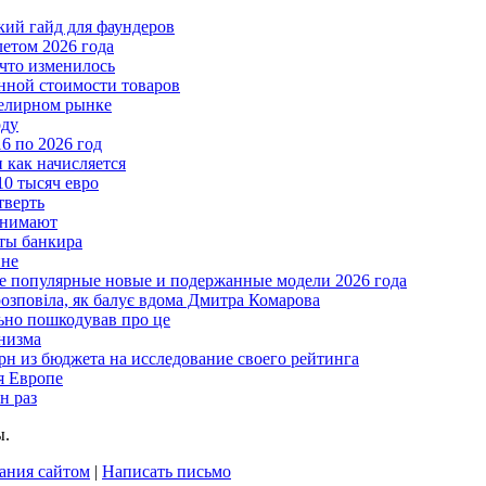
ткий гайд для фаундеров
летом 2026 года
что изменилось
нной стоимости товаров
велирном рынке
оду
6 по 2026 год
и как начисляется
10 тысяч евро
тверть
анимают
еты банкира
ине
ые популярные новые и подержанные модели 2026 года
розповіла, як балує вдома Дмитра Комарова
льно пошкодував про це
анизма
грн из бюджета на исследование своего рейтинга
я Европе
н раз
ы.
ания сайтом
|
Написать письмо