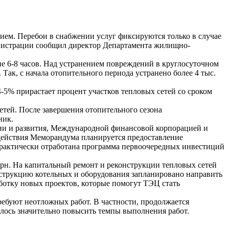
ем. Перебои в снабжении услуг фиксируются только в случае
инистрации сообщил директор Департамента жилищно-
е 6-8 часов. Над устранением повреждений в круглосуточном
Так, с начала отопительного периода устранено более 4 тыс.
 4-5% прирастает процент участков тепловых сетей со сроком
тей. После завершения отопительного сезона
ник.
ии и развития, Международной финансовой корпорацией и
действия Меморандума планируется предоставление
практически отработана программа первоочередных инвестиций
рн. На капитальный ремонт и реконструкции тепловых сетей
нструкцию котельных и оборудования запланировано направить
аботку новых проектов, которые помогут ТЭЦ стать
ребуют неотложных работ. В частности, продолжается
алось значительно повысить темпы выполнения работ.