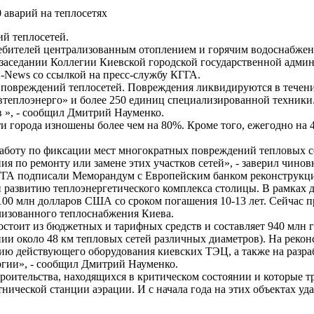
й теплосетей.
бителей централизованным отоплением и горячим водоснабжени
 заседании Коллегии Киевской городской государственной адм
-News со ссылкой на пресс-службу КГГА.
 повреждений теплосетей. Повреждения ликвидируются в течени
теплоэнерго» и более 250 единиц специализированной техники. 
в », - сообщил Дмитрий Науменко.
ети города изношены более чем на 80%. Кроме того, ежегодно на
аботу по фиксации мест многократных повреждений тепловых се
 по ремонту или замене этих участков сетей», - заверил чинов
КГГА подписали Меморандум с Европейским банком реконструкц
развитию теплоэнергетического комплекса столицы. В рамках 
00 млн долларов США со сроком погашения 10-13 лет. Сейчас 
ализованного теплоснабжения Киева.
тоит из бюджетных и тарифных средств и составляет 940 млн г
нии около 48 км тепловых сетей различных диаметров). На реко
ацию действующего оборудования киевских ТЭЦ, а также на разр
гии», - сообщил Дмитрий Науменко.
троительства, находящихся в критическом состоянии и которые т
ической станции аэрации. И с начала года на этих объектах уд