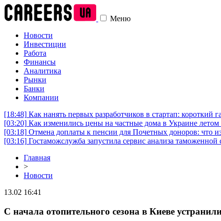
Меню
Новости
Инвестиции
Работа
Финансы
Аналитика
Рынки
Банки
Компании
[18:48]
Как нанять первых разработчиков в стартап: короткий г
[03:20]
Как изменились цены на частные дома в Украине летом 
[03:18]
Отмена доплаты к пенсии для Почетных доноров: что и
[03:16]
Гостаможслужба запустила сервис анализа таможенной 
Главная
>
Новости
13.02 16:41
С начала отопительного сезона в Киеве устранили