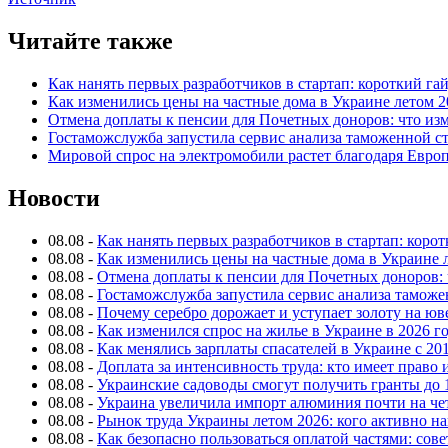
Читайте также
Как нанять первых разработчиков в стартап: короткий га
Как изменились цены на частные дома в Украине летом 2
Отмена доплаты к пенсии для Почетных доноров: что из
Гостаможслужба запустила сервис анализа таможенной с
Мировой спрос на электромобили растет благодаря Евро
Новости
08.08
-
Как нанять первых разработчиков в стартап: коро
08.08
-
Как изменились цены на частные дома в Украине 
08.08
-
Отмена доплаты к пенсии для Почетных доноров: 
08.08
-
Гостаможслужба запустила сервис анализа таможе
08.08
-
Почему серебро дорожает и уступает золоту на ю
08.08
-
Как изменился спрос на жилье в Украине в 2026 г
08.08
-
Как менялись зарплаты спасателей в Украине с 201
08.08
-
Доплата за интенсивность труда: кто имеет право 
08.08
-
Украинские садоводы смогут получить гранты до 
08.08
-
Украина увеличила импорт алюминия почти на че
08.08
-
Рынок труда Украины летом 2026: кого активно н
08.08
-
Как безопасно пользоваться оплатой частями: сов