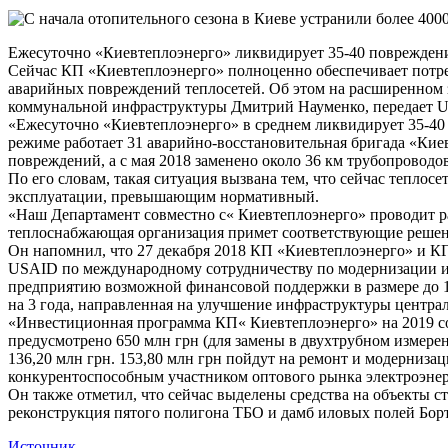
Ежесуточно «Киевтеплоэнерго» ликвидирует 35-40 повреждени
Сейчас КП «Киевтеплоэнерго» полноценно обеспечивает потре
аварийных повреждений теплосетей. Об этом на расширенном
коммунальной инфраструктуры Дмитрий Науменко, передает U
«Ежесуточно «Киевтеплоэнерго» в среднем ликвидирует 35-40
режиме работает 31 аварийно-восстановительная бригада «Киев
повреждений, а с мая 2018 заменено около 36 км трубопроводо
По его словам, такая ситуация вызвана тем, что сейчас теплос
эксплуатации, превышающим нормативный.
«Наш Департамент совместно с« Киевтеплоэнерго» проводит р
теплоснабжающая организация примет соответствующие решения
Он напомнил, что 27 декабря 2018 КП «Киевтеплоэнерго» и 
USAID по международному сотрудничеству по модернизации и 
предприятию возможной финансовой поддержки в размере до 1
на 3 года, направленная ​​на улучшение инфраструктуры центр
«Инвестиционная программа КП« Киевтеплоэнерго» на 2019 сос
предусмотрено 650 млн грн (для замены в двухтрубном измере
136,20 млн грн. 153,80 млн грн пойдут на ремонт и модерниз
конкурентоспособным участником оптового рынка электроэнер
Он также отметил, что сейчас выделены средства на объекты с
реконструкция пятого полигона ТБО и дамб иловых полей Бортн
Источник