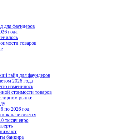
йд для фаундеров
026 года
менилось
тоимости товаров
пе
ткий гайд для фаундеров
летом 2026 года
что изменилось
нной стоимости товаров
велирном рынке
оду
6 по 2026 год
и как начисляется
10 тысяч евро
тверть
анимают
еты банкира