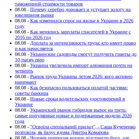
таможенной стоимости товаров
08.08
-
Почему серебро дорожает и уступает золоту на
ювелирном рынке
08.08
-
Как изменился спрос на жилье в Украине в 2026
году
08.08
-
Как менялись зарплаты спасателей в Украине с
2016 по 2026 год
08.08
-
Доплата за интенсивность труда: кто имеет право
и как начисляется
08.08
-
Украинские садоводы смогут получить гранты до
10 тысяч евро
08.08
-
Украина увеличила импорт алюминия почти на
четверть
08.08
-
Рынок труда Украины летом 2026: кого активно
нанимают
08.08
-
Как безопасно пользоваться оплатой частями:
советы банкира
08.08
-
Новые сроки водительских удостоверений в
Украине
08.08
-
Украинский рынок гибридов вырос на треть:
самые популярные новые и подержанные модели 2026
года
08.08
-
"Освоїла спеціальний прилад", - Саша Кучеренко
розповіла, як балує вдома Дмитра Комарова
08.08
-
Чоловік попросив кохану підстригти його, але