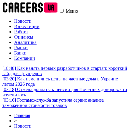
Меню
Новости
Инвестиции
Работа
Финансы
Аналитика
Рынки
Банки
Компании
[18:48]
Как нанять первых разработчиков в стартап: короткий
гайд для фаундеров
[03:20]
Как изменились цены на частные дома в Украине
летом 2026 года
[03:18]
Отмена доплаты к пенсии для Почетных доноров: что
изменилось
[03:16]
Гостаможслужба запустила сервис анализа
таможенной стоимости товаров
Главная
>
Новости