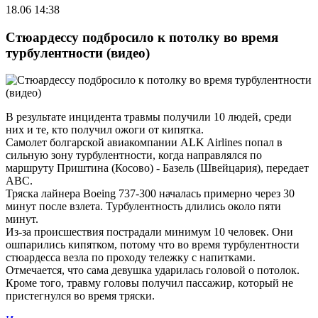
18.06 14:38
Стюардессу подбросило к потолку во время
турбулентности (видео)
В результате инцидента травмы получили 10 людей, среди
них и те, кто получил ожоги от кипятка.
Самолет болгарской авиакомпании ALK Airlines попал в
сильную зону турбулентности, когда направлялся по
маршруту Приштина (Косово) - Базель (Швейцария), передает
ABC.
Тряска лайнера Boeing 737-300 началась примерно через 30
минут после взлета. Турбулентность длились около пяти
минут.
Из-за происшествия пострадали минимум 10 человек. Они
ошпарились кипятком, потому что во время турбулентности
стюардесса везла по проходу тележку с напитками.
Отмечается, что сама девушка ударилась головой о потолок.
Кроме того, травму головы получил пассажир, который не
пристегнулся во время тряски.