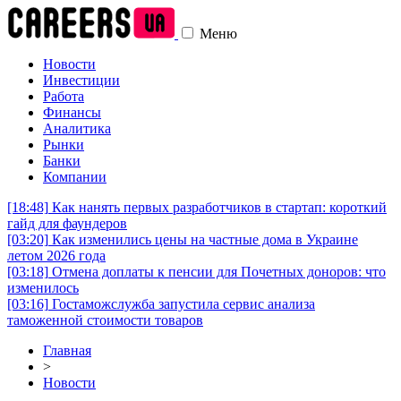
Меню
Новости
Инвестиции
Работа
Финансы
Аналитика
Рынки
Банки
Компании
[18:48]
Как нанять первых разработчиков в стартап: короткий
гайд для фаундеров
[03:20]
Как изменились цены на частные дома в Украине
летом 2026 года
[03:18]
Отмена доплаты к пенсии для Почетных доноров: что
изменилось
[03:16]
Гостаможслужба запустила сервис анализа
таможенной стоимости товаров
Главная
>
Новости