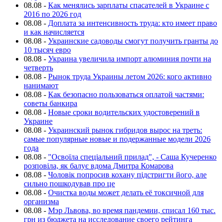
08.08
-
Как менялись зарплаты спасателей в Украине с
2016 по 2026 год
08.08
-
Доплата за интенсивность труда: кто имеет право
и как начисляется
08.08
-
Украинские садоводы смогут получить гранты до
10 тысяч евро
08.08
-
Украина увеличила импорт алюминия почти на
четверть
08.08
-
Рынок труда Украины летом 2026: кого активно
нанимают
08.08
-
Как безопасно пользоваться оплатой частями:
советы банкира
08.08
-
Новые сроки водительских удостоверений в
Украине
08.08
-
Украинский рынок гибридов вырос на треть:
самые популярные новые и подержанные модели 2026
года
08.08
-
"Освоїла спеціальний прилад", - Саша Кучеренко
розповіла, як балує вдома Дмитра Комарова
08.08
-
Чоловік попросив кохану підстригти його, але
сильно пошкодував про це
08.08
-
Очистка воды может делать её токсичной для
организма
08.08
-
Мэр Львова, во время пандемии, списал 160 тыс.
грн из бюджета на исследование своего рейтинга