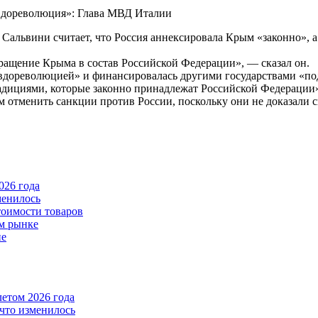
 Сальвини считает, что Россия аннексировала Крым «законно»,
ращение Крыма в состав Российской Федерации», — сказал он.
евдореволюцией» и финансировалась другими государствами «п
радициями, которые законно принадлежат Российской Федерации
отменить санкции против России, поскольку они не доказали св
026 года
менилось
тоимости товаров
ом рынке
пе
летом 2026 года
что изменилось