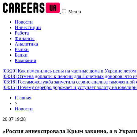
Меню
Новости
Инвестиции
Работа
Финансы
Аналитика
Рынки
Банки
Компании
[03:20]
Как изменились цены на частные дома в Украине летом 
[03:18]
Отмена доплаты к пенсии для Почетных доноров: что и
[03:16]
Гостаможслужба запустила сервис анализа таможенной 
[03:15]
Почему серебро дорожает и уступает золоту на ювелир
Главная
>
Новости
20.07 19:28
«Россия аннексировала Крым законно, а в Укра