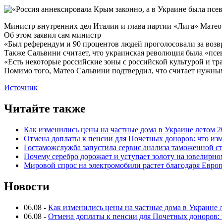
Министр внутренних дел Италии и глава партии «Лига» Матео
Об этом заявил сам министр
«Был референдум и 90 процентов людей проголосовали за возв
Также Сальвини считает, что украинская революция была «пс
«Есть некоторые российские зоны с российской культурой и т
Помимо того, Матео Сальвини подтвердил, что считает нужным 
Источник
Читайте также
Как изменились цены на частные дома в Украине летом 2
Отмена доплаты к пенсии для Почетных доноров: что из
Гостаможслужба запустила сервис анализа таможенной с
Почему серебро дорожает и уступает золоту на ювелирн
Мировой спрос на электромобили растет благодаря Евро
Новости
06.08
-
Как изменились цены на частные дома в Украине 
06.08
-
Отмена доплаты к пенсии для Почетных доноров: 