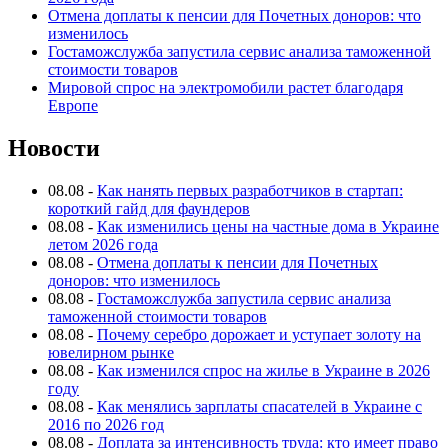
Отмена доплаты к пенсии для Почетных доноров: что
изменилось
Гостаможслужба запустила сервис анализа таможенной
стоимости товаров
Мировой спрос на электромобили растет благодаря
Европе
Новости
08.08
-
Как нанять первых разработчиков в стартап:
короткий гайд для фаундеров
08.08
-
Как изменились цены на частные дома в Украине
летом 2026 года
08.08
-
Отмена доплаты к пенсии для Почетных
доноров: что изменилось
08.08
-
Гостаможслужба запустила сервис анализа
таможенной стоимости товаров
08.08
-
Почему серебро дорожает и уступает золоту на
ювелирном рынке
08.08
-
Как изменился спрос на жилье в Украине в 2026
году
08.08
-
Как менялись зарплаты спасателей в Украине с
2016 по 2026 год
08.08
-
Доплата за интенсивность труда: кто имеет право