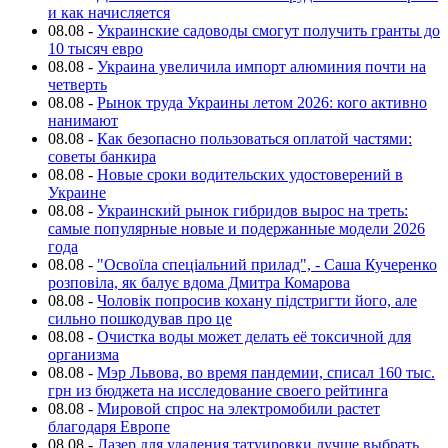
и как начисляется
08.08
-
Украинские садоводы смогут получить гранты до
10 тысяч евро
08.08
-
Украина увеличила импорт алюминия почти на
четверть
08.08
-
Рынок труда Украины летом 2026: кого активно
нанимают
08.08
-
Как безопасно пользоваться оплатой частями:
советы банкира
08.08
-
Новые сроки водительских удостоверений в
Украине
08.08
-
Украинский рынок гибридов вырос на треть:
самые популярные новые и подержанные модели 2026
года
08.08
-
"Освоїла спеціальний прилад", - Саша Кучеренко
розповіла, як балує вдома Дмитра Комарова
08.08
-
Чоловік попросив кохану підстригти його, але
сильно пошкодував про це
08.08
-
Очистка воды может делать её токсичной для
организма
08.08
-
Мэр Львова, во время пандемии, списал 160 тыс.
грн из бюджета на исследование своего рейтинга
08.08
-
Мировой спрос на электромобили растет
благодаря Европе
08.08
-
Лазер для удаления татуировки лучше выбрать