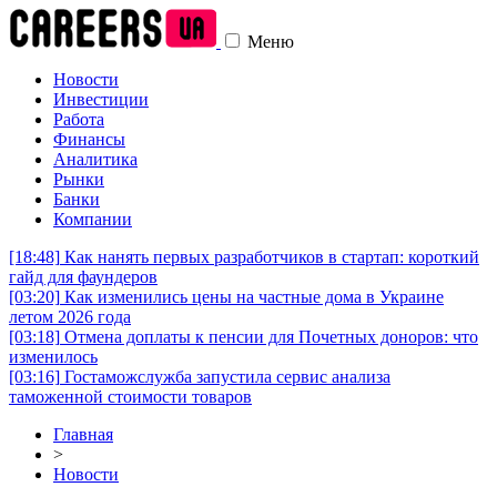
Меню
Новости
Инвестиции
Работа
Финансы
Аналитика
Рынки
Банки
Компании
[18:48]
Как нанять первых разработчиков в стартап: короткий
гайд для фаундеров
[03:20]
Как изменились цены на частные дома в Украине
летом 2026 года
[03:18]
Отмена доплаты к пенсии для Почетных доноров: что
изменилось
[03:16]
Гостаможслужба запустила сервис анализа
таможенной стоимости товаров
Главная
>
Новости