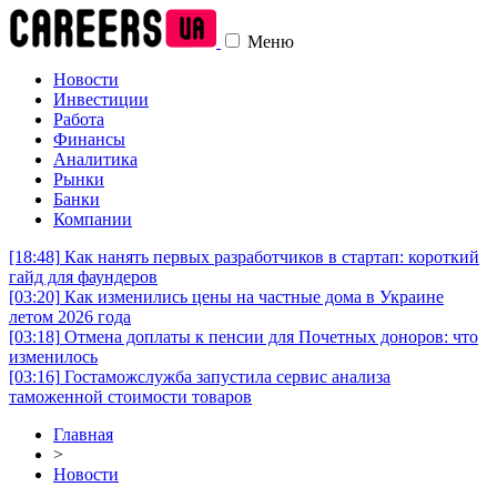
Меню
Новости
Инвестиции
Работа
Финансы
Аналитика
Рынки
Банки
Компании
[18:48]
Как нанять первых разработчиков в стартап: короткий
гайд для фаундеров
[03:20]
Как изменились цены на частные дома в Украине
летом 2026 года
[03:18]
Отмена доплаты к пенсии для Почетных доноров: что
изменилось
[03:16]
Гостаможслужба запустила сервис анализа
таможенной стоимости товаров
Главная
>
Новости