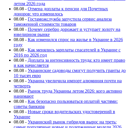
летом 2026 года
08.08
-
Отмена доплаты к пенсии для Почетных
доноров: что изменилось
08.08
-
Гостаможслужба запустила сервис анализа
таможенной стоимости товаров
08.08
-
Почему серебро дорожает и уступает золоту на
ювелирном рынке
08.08
-
Как изменился спрос на жилье в Украине в 2026
году
08.08
-
Как менялись зарплаты спасателей в Украине с
2016 по 2026 год
08.08
-
Доплата за интенсивность труда: кто имеет право
и как начисляется
08.08
-
Украинские садоводы смогут получить гранты до
10 тысяч евро
08.08
-
Украина увеличила импорт алюминия почти на
четверть
08.08
-
Рынок труда Украины летом 2026: кого активно
нанимают
08.08
-
Как безопасно пользоваться оплатой частями:
советы банкира
08.08
-
Новые сроки водительских удостоверений в
Украине
08.08
-
Украинский рынок гибридов вырос на треть:
самые популярные новые и подержанные модели 2026