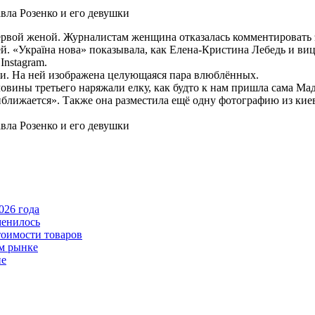
первой женой. Журналистам женщина отказалась комментировать 
ей. «Україна нова» показывала, как Елена-Кристина Лебедь и в
Instagram.
ки. На ней изображена целующаяся пара влюблённых.
ины третьего наряжали елку, как будто к нам пришла сама Мадон
ближается». Также она разместила ещё одну фотографию из киевс
026 года
менилось
тоимости товаров
ом рынке
пе