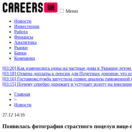
Меню
Новости
Инвестиции
Работа
Финансы
Аналитика
Рынки
Банки
Компании
[03:20]
Как изменились цены на частные дома в Украине летом 
[03:18]
Отмена доплаты к пенсии для Почетных доноров: что и
[03:16]
Гостаможслужба запустила сервис анализа таможенной 
[03:15]
Почему серебро дорожает и уступает золоту на ювелир
Главная
>
Новости
27.12 14:16
Появилась фотография страстного поцелуя вице-