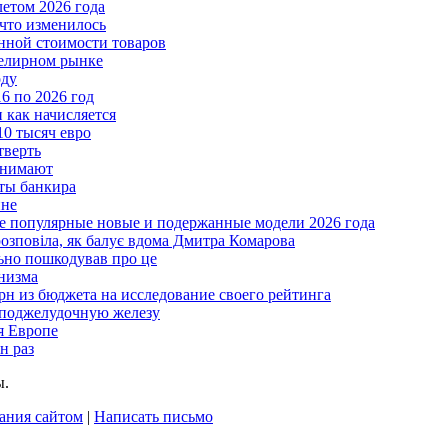
летом 2026 года
что изменилось
нной стоимости товаров
велирном рынке
оду
6 по 2026 год
и как начисляется
10 тысяч евро
тверть
анимают
еты банкира
ине
ые популярные новые и подержанные модели 2026 года
розповіла, як балує вдома Дмитра Комарова
льно пошкодував про це
анизма
грн из бюджета на исследование своего рейтинга
 поджелудочную железу
я Европе
н раз
ы.
ания сайтом
|
Написать письмо