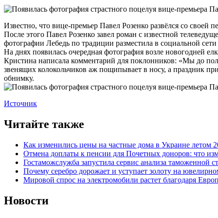
Известно, что вице-премьер Павел Розенко развёлся со своей 
После этого Павел Розенко завел роман с известной телеведущ
фотографии Лебедь по традиции разместила в социальной сети 
На днях появилась очередная фотография возле новогодней ел
Кристина написала комментарий для поклонников: «Мы до полов
звенящих колокольчиков аж пощипывает в носу, а праздник при
обнимку.
Источник
Читайте также
Как изменились цены на частные дома в Украине летом 2
Отмена доплаты к пенсии для Почетных доноров: что из
Гостаможслужба запустила сервис анализа таможенной с
Почему серебро дорожает и уступает золоту на ювелирн
Мировой спрос на электромобили растет благодаря Евро
Новости