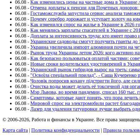
06.08
-
Как изменились цены на частные дома в Украине 
06.08
-
Отмена доплаты к пенсии для Почетных доноров: 
06.08
-
Гостаможслужба запустила сервис анализа таможе
06.08
-
Почему серебро дорожает и уступает золоту на ю
06.08
-
Как изменился спрос на жилье в Украине в 2026 г
06.08
-
Как менялись зарплаты спасателей в Украине с 201
06.08
-
Доплата за интенсивность труда: кто имеет право 
06.08
-
Украинские садоводы смогут получить гранты до 
06.08
-
Украина увеличила импорт алюминия почти на че
06.08
-
Рынок труда Украины летом 2026: кого активно н
06.08
-
Как безопасно пользоваться оплатой частями: сов
06.08
-
Новые сроки водительских удостоверений в Укра
06.08
-
Украинский рынок гибридов вырос на треть: сам
06.08
-
"Освоїла спеціальний прилад", - Саша Кучеренко 
06.08
-
Чоловік попросив кохану підстригти його, але си
06.08
-
Очистка воды может делать её токсичной для орг
06.08
-
Мэр Львова, во время пандемии, списал 160 тыс. 
06.08
-
Симптомы, которые дают понять, что пора лечить
06.08
-
Мировой спрос на электромобили растет благодар
06.08
-
Лазер для удаления татуировки лучше выбрать оди
© 2006-2026, Работа и финансы в Украине. Все права защищен
Карта сайта
|
Политика конфиденциальности
|
Правила пользов