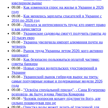
ювелирном рынке
09.08
-
Как изменился спрос на жилье в Украине в 2026
году
09.08
-
Как менялись зарплаты спасателей в Украине с
2016 по 2026 год
09.08
-
Доплата за интенсивность труда: кто имеет право
и как начисляется
09.08
-
Украинские садоводы смогут получить гранты до
10 тысяч евро
09.08
-
Украина увеличила импорт алюминия почти на
четверть
09.08
-
Рынок труда Украины летом 2026: кого активно
нанимают
09.08
-
Как безопасно пользоваться оплатой частями:
советы банкира
09.08
-
Новые сроки водительских удостоверений в
Украине
09.08
-
Украинский рынок гибридов вырос на треть:
самые популярные новые и подержанные модели 2026
года
09.08
-
"Освоїла спеціальний прилад", - Саша Кучеренко
розповіла, як балує вдома Дмитра Комарова
09.08
-
Чоловік попросив кохану підстригти його, але
сильно пошкодував про це
09.08
-
Очистка воды может делать её токсичной для