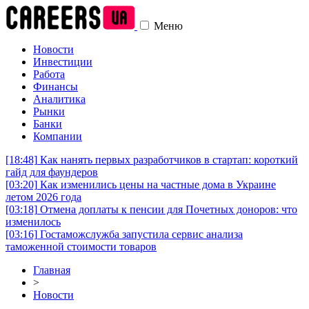
Меню
Новости
Инвестиции
Работа
Финансы
Аналитика
Рынки
Банки
Компании
[18:48]
Как нанять первых разработчиков в стартап: короткий
гайд для фаундеров
[03:20]
Как изменились цены на частные дома в Украине
летом 2026 года
[03:18]
Отмена доплаты к пенсии для Почетных доноров: что
изменилось
[03:16]
Гостаможслужба запустила сервис анализа
таможенной стоимости товаров
Главная
>
Новости