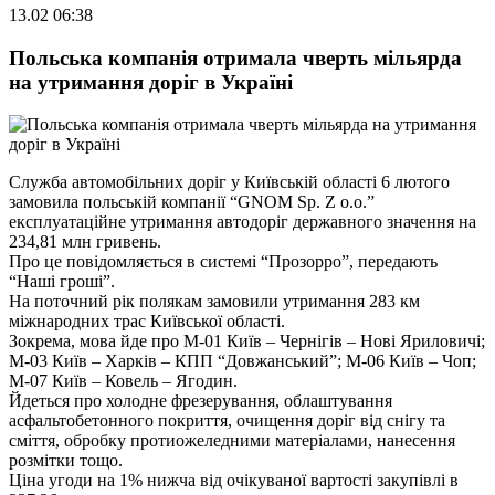
13.02 06:38
Польська компанія отримала чверть мільярда
на утримання доріг в Україні
Служба автомобільних доріг у Київській області 6 лютого
замовила польській компанії “GNOM Sp. Z o.o.”
експлуатаційне утримання автодоріг державного значення на
234,81 млн гривень.
Про це повідомляється в системі “Прозорро”, передають
“Наші гроші”.
На поточний рік полякам замовили утримання 283 км
міжнародних трас Київської області.
Зокрема, мова йде про М-01 Київ – Чернігів – Нові Яриловичі;
М-03 Київ – Харків – КПП “Довжанський”; М-06 Київ – Чоп;
М-07 Київ – Ковель – Ягодин.
Йдеться про холодне фрезерування, облаштування
асфальтобетонного покриття, очищення доріг від снігу та
сміття, обробку протиожеледними матеріалами, нанесення
розмітки тощо.
Ціна угоди на 1% нижча від очікуваної вартості закупівлі в