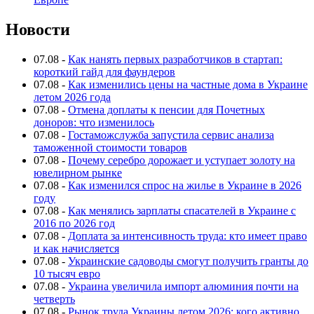
Новости
07.08
-
Как нанять первых разработчиков в стартап:
короткий гайд для фаундеров
07.08
-
Как изменились цены на частные дома в Украине
летом 2026 года
07.08
-
Отмена доплаты к пенсии для Почетных
доноров: что изменилось
07.08
-
Гостаможслужба запустила сервис анализа
таможенной стоимости товаров
07.08
-
Почему серебро дорожает и уступает золоту на
ювелирном рынке
07.08
-
Как изменился спрос на жилье в Украине в 2026
году
07.08
-
Как менялись зарплаты спасателей в Украине с
2016 по 2026 год
07.08
-
Доплата за интенсивность труда: кто имеет право
и как начисляется
07.08
-
Украинские садоводы смогут получить гранты до
10 тысяч евро
07.08
-
Украина увеличила импорт алюминия почти на
четверть
07.08
-
Рынок труда Украины летом 2026: кого активно