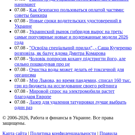
нанимают
07.08
-
Как безопасно пользоваться оплатой частями:
советы банкира
07.08
-
Новые сроки водительских удостоверений в
Украине
07.08
-
Украинский рынок гибридов вырос на треть:
самые популярные новые и подержанные модели 2026
года
07.08
-
"Освоїла спеціальний прилад", - Саша Кучеренко
розповіла, як балує вдома Дмитра Комарова
07.08
-
Чоловік попросив кохану підстригти його, але
сильно пошкодував про це
07.08
-
Очистка воды может делать её токсичной для
организма
07.08
-
Мэр Львова, во время пандемии, списал 160 тыс.
грн из бюджета на исследование своего рейтинга
07.08
-
Мировой спрос на электромобили растет
благодаря Европе
07.08
-
Лазер для удаления татуировки лучше выбрать
один раз
© 2006-2026, Работа и финансы в Украине. Все права
защищены.
Карта сайта
|
Политика конфиденциальности
|
Правила