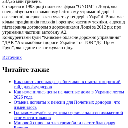
237,26 млн гривень.
Створена в 1993 році польська фірма “GNOM” з Лодзі, яка
спеціалізується на зимовому і літньому утриманні доріг і
озелененні, вперше взяла участь у тендері в Україні. Вона має
кілька працівників поляків і орендує частину техніки, а досвід
підтвердила договором з дорожниками Лодзі за 2012 рік про
утримання частини автобану А2.
Конкурентами були “Київське обласне дорожнє управління”
“ДАК “Автомобільні дороги України” та ТОВ “ДС Пром
Груп”, яке єдине не знижувало ціну.
Источник
Читайте также
Как нанять первых разработчиков в стартап: короткий
гайд для фаундеров
Как изменились цены на частные дома в Украине летом
2026 года
Отмена доплаты к пенсии для Почетных доноров: что
изменилось
Гостаможслужба запустила сервис анализа таможенной
стоимости товаров
Мировой спрос на электромобили растет благодаря
Европе