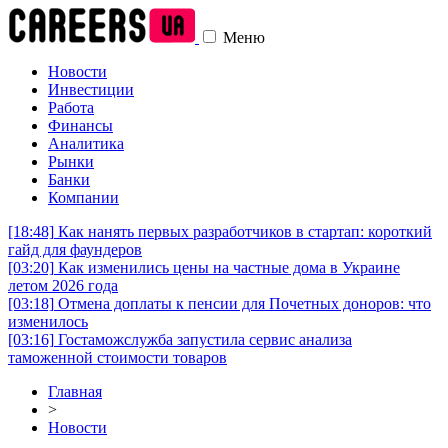
Меню
Новости
Инвестиции
Работа
Финансы
Аналитика
Рынки
Банки
Компании
[18:48]
Как нанять первых разработчиков в стартап: короткий
гайд для фаундеров
[03:20]
Как изменились цены на частные дома в Украине
летом 2026 года
[03:18]
Отмена доплаты к пенсии для Почетных доноров: что
изменилось
[03:16]
Гостаможслужба запустила сервис анализа
таможенной стоимости товаров
Главная
>
Новости