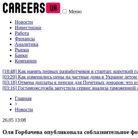
Меню
Новости
Инвестиции
Работа
Финансы
Аналитика
Рынки
Банки
Компании
[18:48]
Как нанять первых разработчиков в стартап: короткий г
[03:20]
Как изменились цены на частные дома в Украине летом 
[03:18]
Отмена доплаты к пенсии для Почетных доноров: что и
[03:16]
Гостаможслужба запустила сервис анализа таможенной 
Главная
>
Новости
26.05 13:08
Оля Горбачева опубликовала соблазнительное фо