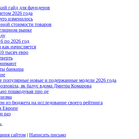
ткий гайд для фаундеров
летом 2026 года
что изменилось
нной стоимости товаров
велирном рынке
оду
6 по 2026 год
и как начисляется
10 тысяч евро
тверть
анимают
еты банкира
ине
ые популярные новые и подержанные модели 2026 года
розповіла, як балує вдома Дмитра Комарова
льно пошкодував про це
анизма
грн из бюджета на исследование своего рейтинга
я Европе
н раз
ы.
ания сайтом
|
Написать письмо