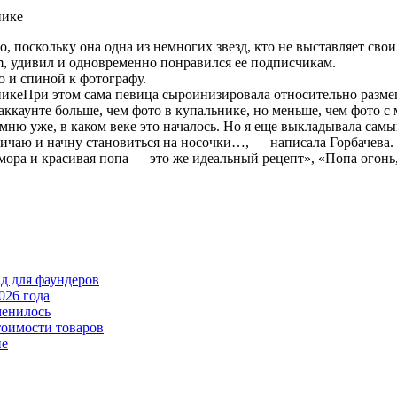
 поскольку она одна из немногих звезд, кто не выставляет свои
m, удивил и одновременно понравился ее подписчикам.
ю и спиной к фотографу.
При этом сама певица сыроинизировала относительно разме
ккаунте больше, чем фото в купальнике, но меньше, чем фото с 
помню уже, в каком веке это началось. Но я еще выкладывала сам
дичаю и начну становиться на носочки…, — написала Горбачева.
ора и красивая попа — это же идеальный рецепт», «Попа огонь,
йд для фаундеров
026 года
менилось
тоимости товаров
пе