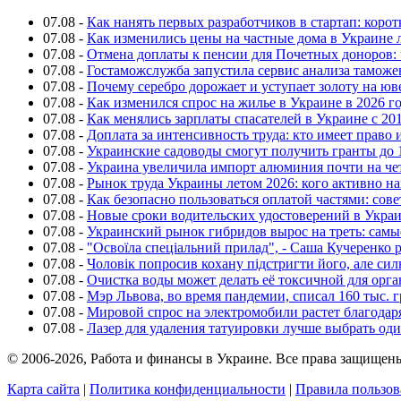
07.08
-
Как нанять первых разработчиков в стартап: коро
07.08
-
Как изменились цены на частные дома в Украине 
07.08
-
Отмена доплаты к пенсии для Почетных доноров: 
07.08
-
Гостаможслужба запустила сервис анализа таможе
07.08
-
Почему серебро дорожает и уступает золоту на ю
07.08
-
Как изменился спрос на жилье в Украине в 2026 г
07.08
-
Как менялись зарплаты спасателей в Украине с 201
07.08
-
Доплата за интенсивность труда: кто имеет право 
07.08
-
Украинские садоводы смогут получить гранты до 
07.08
-
Украина увеличила импорт алюминия почти на че
07.08
-
Рынок труда Украины летом 2026: кого активно н
07.08
-
Как безопасно пользоваться оплатой частями: сов
07.08
-
Новые сроки водительских удостоверений в Укра
07.08
-
Украинский рынок гибридов вырос на треть: сам
07.08
-
"Освоїла спеціальний прилад", - Саша Кучеренко 
07.08
-
Чоловік попросив кохану підстригти його, але си
07.08
-
Очистка воды может делать её токсичной для орг
07.08
-
Мэр Львова, во время пандемии, списал 160 тыс. 
07.08
-
Мировой спрос на электромобили растет благодар
07.08
-
Лазер для удаления татуировки лучше выбрать оди
© 2006-2026, Работа и финансы в Украине. Все права защищен
Карта сайта
|
Политика конфиденциальности
|
Правила пользов