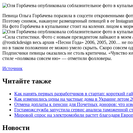
Певица Ольга Горбачева поразила в соцсети откровенными фото,
Поэтому снимок, накануне размещенный певицей в ее Instagra
На фото Горбачева в купальнике стоит на коленях лицом к мор
«Сила статистики. Фото с новым президентом лайкают в моем а
@rostickdesign весь архив «Песни Года» 2006, 2005, 200… не 
но в таком положении ее можно умело скрыть. Скоро совсем о
Подписчики певицы оказались не столь критичны. «Чувство юм
стиле «полякова совсем ню» — отметили фолловеры.
Источник
Читайте также
Как нанять первых разработчиков в стартап: короткий га
Как изменились цены на частные дома в Украине летом 2
Отмена доплаты к пенсии для Почетных доноров: что из
Гостаможслужба запустила сервис анализа таможенной с
Мировой спрос на электромобили растет благодаря Евро
Новости