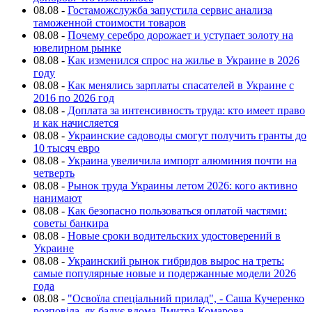
08.08
-
Гостаможслужба запустила сервис анализа
таможенной стоимости товаров
08.08
-
Почему серебро дорожает и уступает золоту на
ювелирном рынке
08.08
-
Как изменился спрос на жилье в Украине в 2026
году
08.08
-
Как менялись зарплаты спасателей в Украине с
2016 по 2026 год
08.08
-
Доплата за интенсивность труда: кто имеет право
и как начисляется
08.08
-
Украинские садоводы смогут получить гранты до
10 тысяч евро
08.08
-
Украина увеличила импорт алюминия почти на
четверть
08.08
-
Рынок труда Украины летом 2026: кого активно
нанимают
08.08
-
Как безопасно пользоваться оплатой частями:
советы банкира
08.08
-
Новые сроки водительских удостоверений в
Украине
08.08
-
Украинский рынок гибридов вырос на треть:
самые популярные новые и подержанные модели 2026
года
08.08
-
"Освоїла спеціальний прилад", - Саша Кучеренко
розповіла, як балує вдома Дмитра Комарова