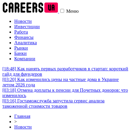
Меню
Новости
Инвестиции
Работа
Финансы
Аналитика
Рынки
Банки
Компании
[18:48]
Как нанять первых разработчиков в стартап: короткий
гайд для фаундеров
[03:20]
Как изменились цены на частные дома в Украине
летом 2026 года
[03:18]
Отмена доплаты к пенсии для Почетных доноров: что
изменилось
[03:16]
Гостаможслужба запустила сервис анализа
таможенной стоимости товаров
Главная
>
Новости