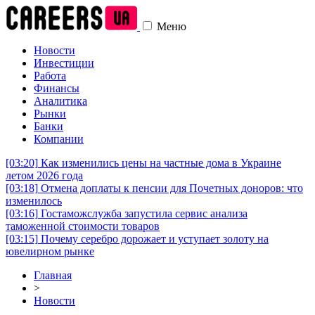
Меню
Новости
Инвестиции
Работа
Финансы
Аналитика
Рынки
Банки
Компании
[03:20]
Как изменились цены на частные дома в Украине
летом 2026 года
[03:18]
Отмена доплаты к пенсии для Почетных доноров: что
изменилось
[03:16]
Гостаможслужба запустила сервис анализа
таможенной стоимости товаров
[03:15]
Почему серебро дорожает и уступает золоту на
ювелирном рынке
Главная
>
Новости