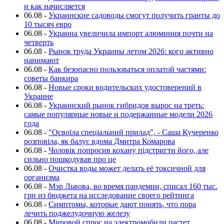
и как начисляется
06.08
-
Украинские садоводы смогут получить гранты до
10 тысяч евро
06.08
-
Украина увеличила импорт алюминия почти на
четверть
06.08
-
Рынок труда Украины летом 2026: кого активно
нанимают
06.08
-
Как безопасно пользоваться оплатой частями:
советы банкира
06.08
-
Новые сроки водительских удостоверений в
Украине
06.08
-
Украинский рынок гибридов вырос на треть:
самые популярные новые и подержанные модели 2026
года
06.08
-
"Освоїла спеціальний прилад", - Саша Кучеренко
розповіла, як балує вдома Дмитра Комарова
06.08
-
Чоловік попросив кохану підстригти його, але
сильно пошкодував про це
06.08
-
Очистка воды может делать её токсичной для
организма
06.08
-
Мэр Львова, во время пандемии, списал 160 тыс.
грн из бюджета на исследование своего рейтинга
06.08
-
Симптомы, которые дают понять, что пора
лечить поджелудочную железу
06.08
-
Мировой спрос на электромобили растет