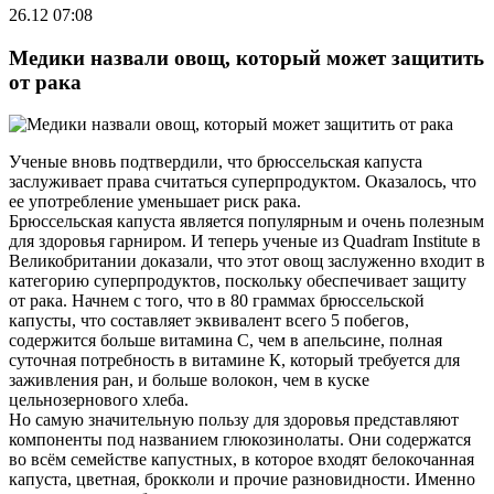
26.12 07:08
Медики назвали овощ, который может защитить
от рака
Ученые вновь подтвердили, что брюссельская капуста
заслуживает права считаться суперпродуктом. Оказалось, что
ее употребление уменьшает риск рака.
Брюссельская капуста является популярным и очень полезным
для здоровья гарниром. И теперь ученые из Quadram Institute в
Великобритании доказали, что этот овощ заслуженно входит в
категорию суперпродуктов, поскольку обеспечивает защиту
от рака. Начнем с того, что в 80 граммах брюссельской
капусты, что составляет эквивалент всего 5 побегов,
содержится больше витамина C, чем в апельсине, полная
суточная потребность в витамине К, который требуется для
заживления ран, и больше волокон, чем в куске
цельнозернового хлеба.
Но самую значительную пользу для здоровья представляют
компоненты под названием глюкозинолаты. Они содержатся
во всём семействе капустных, в которое входят белокочанная
капуста, цветная, брокколи и прочие разновидности. Именно