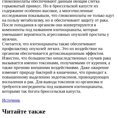
глюкозинолаты обеспечивают данным овощам слегка
горьковатый привкус. Но в брюссельской капусте их
содержание особенно высокое, а многочисленные
исследования показывали, что глюкозинолаты не только идут
на пользу метаболизму, но и обеспечивают защиту от рака.
После попадания в организм они конвертируются в
компоненты под названием изотиоцианаты, которые
уменьшают вероятность агрессивных опухолей простаты у
мужчин.
Считается, что изотиоцианаты также обеспечивают
профилактику опухолей легких. Это их воздействие на
организм обеспечивается детоксикационным эффектом.
Известно, что большинство ненаследственных случаев рака
вызывается именно токсинами, получаемыми от курения, а
также прочими внешними воздействиями. Даже ожирение
изменяет природу бактерий в кишечнике, что приводит к
повышенному выделению эндотоксинов, провоцирующих
воспаления и рак. Для вывода токсинов из организма и
требуются ингредиенты под названием изотиоцианаты,
которыми так богата брюссельская капуста.
Источник
Читайте также