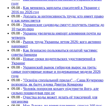
году
09.08
-
Как менялись зарплаты спасателей в Украине с
2016 по 2026 год
09.08
-
Доплата за интенсивность труда: кто имеет право
и как начисляется
09.08
-
Украинские садоводы смогут получить гранты до
10 тысяч евро
09.08
-
Украина увеличила импорт алюминия почти на
четверть
09.08
-
Рынок труда Украины летом 2026: кого активно
нанимают
09.08
-
Как безопасно пользоваться оплатой частями:
советы банкира
09.08
-
Новые сроки водительских удостоверений в
Украине
09.08
-
Украинский рынок гибридов вырос на треть:
самые популярные новые и подержанные модели 2026
года
09.08
-
"Освоїла спеціальний прилад", - Саша Кучеренко
розповіла, як балує вдома Дмитра Комарова
09.08
-
Чоловік попросив кохану підстригти його, але
сильно пошкодував про це
09.08
-
Очистка воды может делать её токсичной для
организма
09.08
-
Мэр Львова, во время пандемии, списал 160 тыс.