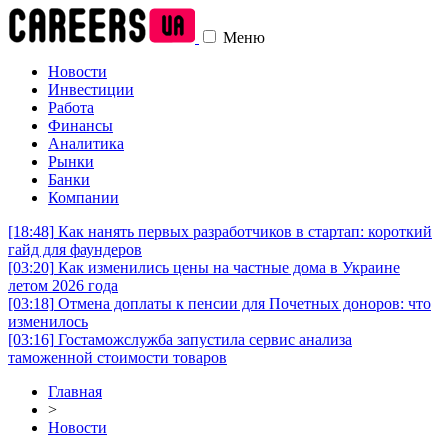
Меню
Новости
Инвестиции
Работа
Финансы
Аналитика
Рынки
Банки
Компании
[18:48]
Как нанять первых разработчиков в стартап: короткий
гайд для фаундеров
[03:20]
Как изменились цены на частные дома в Украине
летом 2026 года
[03:18]
Отмена доплаты к пенсии для Почетных доноров: что
изменилось
[03:16]
Гостаможслужба запустила сервис анализа
таможенной стоимости товаров
Главная
>
Новости