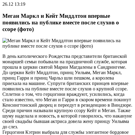
26.12 13:19
Меган Маркл и Кейт Миддлтон впервые
появились на публике вместе после слухов о
ссоре (фото)
В день католического Рождества представители британской
монаршей семьи побывали на праздничной службе, которая
прошла в церкви святой Марии Магдалены в Сандрингеме.
До церкви Кейт Миддлтон, принц Уильям, Меган Маркл,
принц Гарри и принц Чарльз шли пешком, а королева
приехала на машине. Супруги британских принцев впервые
появились на публике вместе после слухов о крупной ссоре.
Сплетни о том, что герцогини враждуют, усилились, когда
стало известно, что Меган и Гарри в скором времени покинут
Кенсингтонский дворец и переедут в резиденцию в Виндзоре.
Среди причин называли крупную ссору Кейт и Меган. Также
шуму наделала и новость, в которой говорилось, что накануне
своей свадьбы бывшая актриса довела жену принцу Уильяма
до слез.
Герцогиня Кэтрин выбрала для службы элегантное бордовое