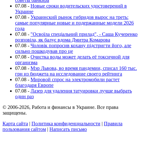
советы банкира
07.08
-
Новые сроки водительских удостоверений в
Украине
07.08
-
Украинский рынок гибридов вырос на треть:
самые популярные новые и подержанные модели 2026
года
07.08
-
"Освоїла спеціальний прилад", - Саша Кучеренко
розповіла, як балує вдома Дмитра Комарова
07.08
-
Чоловік попросив кохану підстригти його, але
сильно пошкодував про це
07.08
-
Очистка воды может делать её токсичной для
организма
07.08
-
Мэр Львова, во время пандемии, списал 160 тыс.
грн из бюджета на исследование своего рейтинга
07.08
-
Мировой спрос на электромобили растет
благодаря Европе
07.08
-
Лазер для удаления татуировки лучше выбрать
один раз
© 2006-2026, Работа и финансы в Украине. Все права
защищены.
Карта сайта
|
Политика конфиденциальности
|
Правила
пользования сайтом
|
Написать письмо