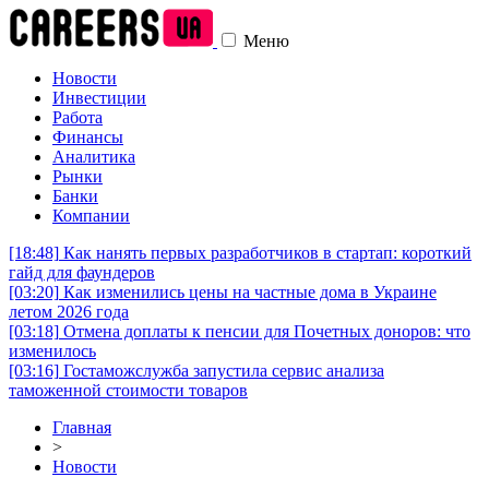
Меню
Новости
Инвестиции
Работа
Финансы
Аналитика
Рынки
Банки
Компании
[18:48]
Как нанять первых разработчиков в стартап: короткий
гайд для фаундеров
[03:20]
Как изменились цены на частные дома в Украине
летом 2026 года
[03:18]
Отмена доплаты к пенсии для Почетных доноров: что
изменилось
[03:16]
Гостаможслужба запустила сервис анализа
таможенной стоимости товаров
Главная
>
Новости