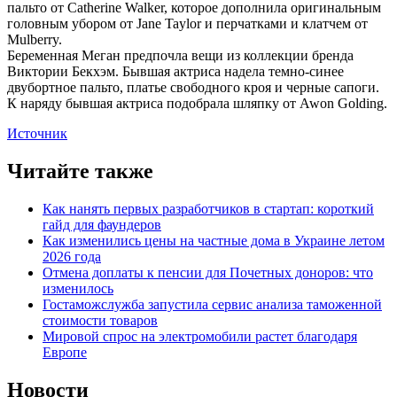
пальто от Catherine Walker, которое дополнила оригинальным
головным убором от Jane Taylor и перчатками и клатчем от
Mulberry.
Беременная Меган предпочла вещи из коллекции бренда
Виктории Бекхэм. Бывшая актриса надела темно-синее
двубортное пальто, платье свободного кроя и черные сапоги.
К наряду бывшая актриса подобрала шляпку от Awon Golding.
Источник
Читайте также
Как нанять первых разработчиков в стартап: короткий
гайд для фаундеров
Как изменились цены на частные дома в Украине летом
2026 года
Отмена доплаты к пенсии для Почетных доноров: что
изменилось
Гостаможслужба запустила сервис анализа таможенной
стоимости товаров
Мировой спрос на электромобили растет благодаря
Европе
Новости