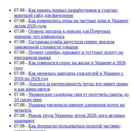
07.08
-
Как нанять первых разработчиков в стартап:
короткий гайд для фаундеров
07.08
-
Как изменились цены на частные дома в Украине
летом 2026 года
07.08
-
Отмена доплаты к пенсии для Почетных
доноров: что изменилось
07.08
-
Гостаможслужба запустила сервис анализа
таможенной стоимости товаров
07.08
-
Почему серебро дорожает и уступает золоту на
ювелирном рынке
07.08
-
Как изменился спрос на жилье в Украине в 2026
году
07.08
-
Как менялись зарплаты спасателей в Украине с
2016 по 2026 год
07.08
-
Доплата за интенсивность труда: кто имеет право
и как начисляется
07.08
-
Украинские садоводы смогут получить гранты до
10 тысяч евро
07.08
-
Украина увеличила импорт алюминия почти на
четверть
07.08
-
Рынок труда Украины летом 2026: кого активно
нанимают
07.08
-
Как безопасно пользоваться оплатой частями: