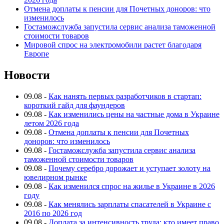
Отмена доплаты к пенсии для Почетных доноров: что
изменилось
Гостаможслужба запустила сервис анализа таможенной
стоимости товаров
Мировой спрос на электромобили растет благодаря
Европе
Новости
09.08
-
Как нанять первых разработчиков в стартап:
короткий гайд для фаундеров
09.08
-
Как изменились цены на частные дома в Украине
летом 2026 года
09.08
-
Отмена доплаты к пенсии для Почетных
доноров: что изменилось
09.08
-
Гостаможслужба запустила сервис анализа
таможенной стоимости товаров
09.08
-
Почему серебро дорожает и уступает золоту на
ювелирном рынке
09.08
-
Как изменился спрос на жилье в Украине в 2026
году
09.08
-
Как менялись зарплаты спасателей в Украине с
2016 по 2026 год
09.08
-
Доплата за интенсивность труда: кто имеет право