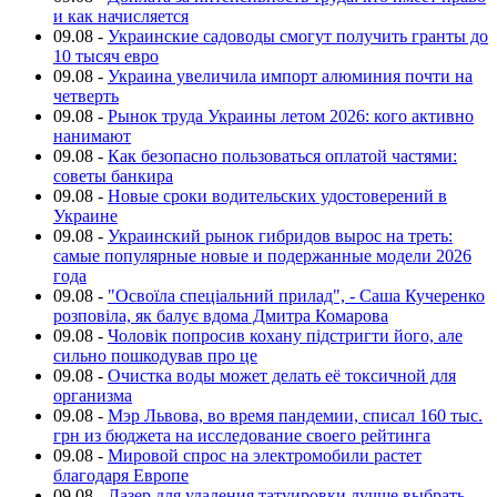
и как начисляется
09.08
-
Украинские садоводы смогут получить гранты до
10 тысяч евро
09.08
-
Украина увеличила импорт алюминия почти на
четверть
09.08
-
Рынок труда Украины летом 2026: кого активно
нанимают
09.08
-
Как безопасно пользоваться оплатой частями:
советы банкира
09.08
-
Новые сроки водительских удостоверений в
Украине
09.08
-
Украинский рынок гибридов вырос на треть:
самые популярные новые и подержанные модели 2026
года
09.08
-
"Освоїла спеціальний прилад", - Саша Кучеренко
розповіла, як балує вдома Дмитра Комарова
09.08
-
Чоловік попросив кохану підстригти його, але
сильно пошкодував про це
09.08
-
Очистка воды может делать её токсичной для
организма
09.08
-
Мэр Львова, во время пандемии, списал 160 тыс.
грн из бюджета на исследование своего рейтинга
09.08
-
Мировой спрос на электромобили растет
благодаря Европе
09.08
-
Лазер для удаления татуировки лучше выбрать