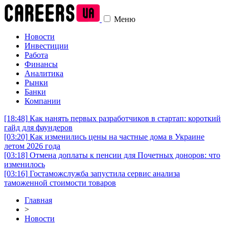
Меню
Новости
Инвестиции
Работа
Финансы
Аналитика
Рынки
Банки
Компании
[18:48]
Как нанять первых разработчиков в стартап: короткий
гайд для фаундеров
[03:20]
Как изменились цены на частные дома в Украине
летом 2026 года
[03:18]
Отмена доплаты к пенсии для Почетных доноров: что
изменилось
[03:16]
Гостаможслужба запустила сервис анализа
таможенной стоимости товаров
Главная
>
Новости